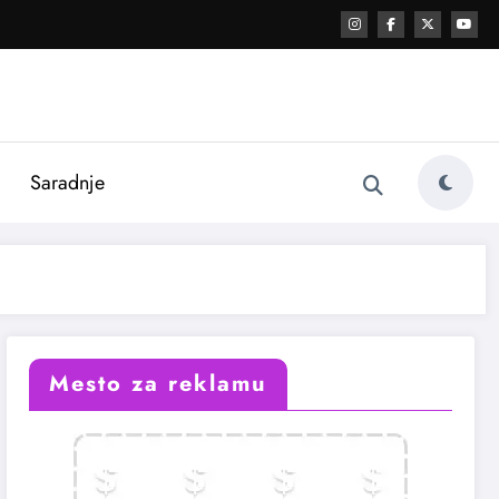
i
Saradnje
Mesto za reklamu