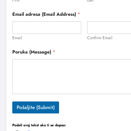
Email adresa (Email Address)
*
Email
Confirm Email
S
Poruka (Message)
*
u
r
n
a
m
e
)
(
E
m
Pošaljite (Submit)
a
i
l
I
Podeli ovaj tekst ako ti se dopao:
m