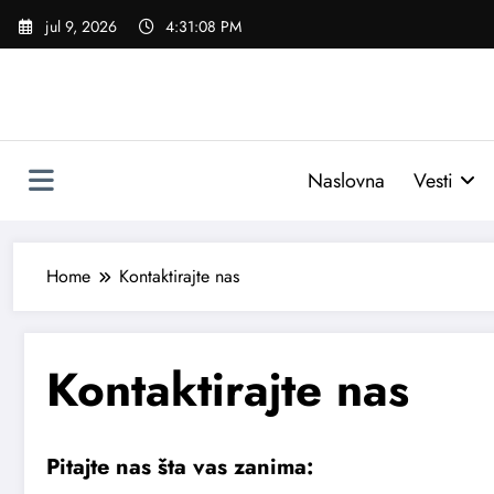
Skoči
jul 9, 2026
4:31:09 PM
na
sadržaj
Naslovna
Vesti
Home
Kontaktirajte nas
Kontaktirajte nas
Pitajte nas šta vas zanima: