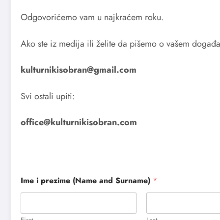
Odgovorićemo vam u najkraćem roku.
Ako ste iz medija ili želite da pišemo o vašem događa
kulturnikisobran@gmail.com
Svi ostali upiti:
office@kulturnikisobran.com
Ime i prezime (Name and Surname)
*
First
Last