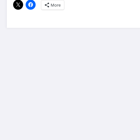
More
e