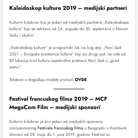
Kaleidoskop kulture 2019 – medijski partneri
Kulturni kišobran bio je jedan od medijskih partnera „Kaleidoskopa
kulture“ koji se održava od 24. avgusta do 30. septembra u Novom
Sadu i okolini.
„Kaleidoskop kulture“ je programski luk iza kog stoji „Novi Sad
2021 – Evropska prestonica kulture“ koji po drugi put, na više od
80 lokacija kroz kulturu zajedništva pretvara Novi Sad u „grad
scenu“.
Tekstove o događaju možete pronaći
OVDE
.
Festival francuskog filma 2019 – MCF
MegaCom Film – medijski sponzori
Kulturni kišobran je bio jedan od medijskih sponzora
novoosnovanog
Festivala francuskog filma
u Beogradu u Kombank
dvorani od 28. maja do 1. juna 2019. godine. Festival su