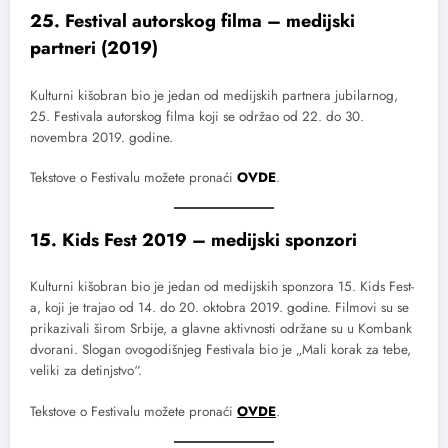
25. Festival autorskog filma – medijski
partneri (2019)
Kulturni kišobran bio je jedan od medijskih partnera jubilarnog,
25. Festivala autorskog filma koji se održao od 22. do 30.
novembra 2019. godine.
Tekstove o Festivalu možete pronaći
OVDE
.
15. Kids Fest 2019 – medijski sponzori
Kulturni kišobran bio je jedan od medijskih sponzora 15. Kids Fest-
a, koji je trajao od 14. do 20. oktobra 2019. godine. Filmovi su se
prikazivali širom Srbije, a glavne aktivnosti održane su u Kombank
dvorani. Slogan ovogodišnjeg Festivala bio je „Mali korak za tebe,
veliki za detinjstvo“.
Tekstove o Festivalu možete pronaći
OVD
E
.