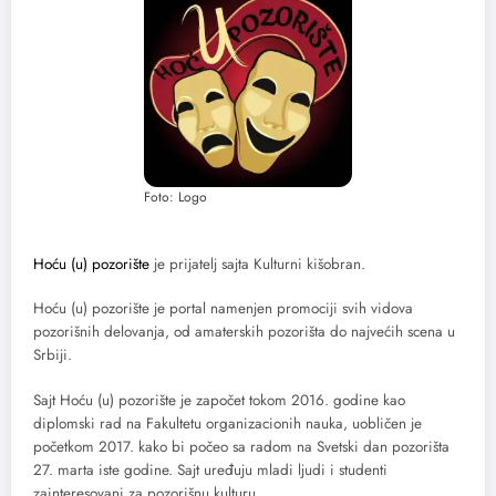
Foto: Logo
Hoću (u) pozorište
je prijatelj sajta Kulturni kišobran.
Hoću (u) pozorište je portal namenjen promociji svih vidova
pozorišnih delovanja, od amaterskih pozorišta do najvećih scena u
Srbiji.
Sajt Hoću (u) pozorište je započet tokom 2016. godine kao
diplomski rad na Fakultetu organizacionih nauka, uobličen je
početkom 2017. kako bi počeo sa radom na Svetski dan pozorišta
27. marta iste godine. Sajt uređuju mladi ljudi i studenti
zainteresovani za pozorišnu kulturu.