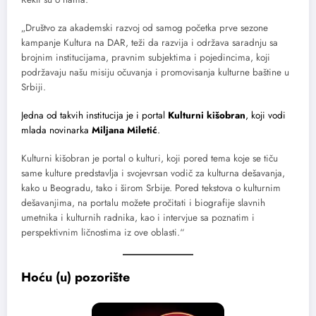
„Društvo za akademski razvoj od samog početka prve sezone
kampanje Kultura na DAR, teži da razvija i održava saradnju sa
brojnim institucijama, pravnim subjektima i pojedincima, koji
podržavaju našu misiju očuvanja i promovisanja kulturne baštine u
Srbiji.
Jedna od takvih institucija je i portal
Kulturni kišobran
, koji vodi
mlada novinarka
Miljana Miletić
.
Kulturni kišobran je portal o kulturi, koji pored tema koje se tiču
same kulture predstavlja i svojevrsan vodič za kulturna dešavanja,
kako u Beogradu, tako i širom Srbije. Pored tekstova o kulturnim
dešavanjima, na portalu možete pročitati i biografije slavnih
umetnika i kulturnih radnika, kao i intervjue sa poznatim i
perspektivnim ličnostima iz ove oblasti.“
Hoću (u) pozorište