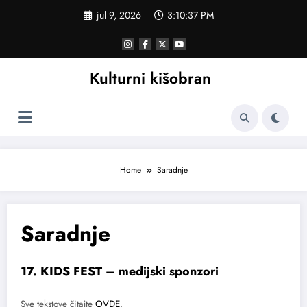
Skoči
jul 9, 2026
3:10:38 PM
na
sadržaj
Kulturni kišobran
Home
Saradnje
Saradnje
17. KIDS FEST – medijski sponzori
Sve tekstove čitajte
OVDE
.