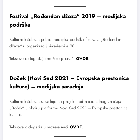
Festival „Rođendan džeza“ 2019 – medijska
podrška
Kulturni kišobran je bio medijska podrška festivala „Rođendan
džeza“ u organizaciji Akademije 28.
Tekstove o događaju možete pronaći
OVDE
.
Doček (Novi Sad 2021 – Evropska prestonica
kulture) – medijska saradnja
Kulturni kišobran sarađuje na projektu od nacionalnog značaja
„Doček“ u okviru platforme Novi Sad 2021 – Evropska prestonica
kulture.
Tekstove o događaju možete naći
OVDE
.