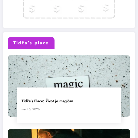
Tidža’s place
Tidža’s Place: Život je magičan
mart 5, 2026