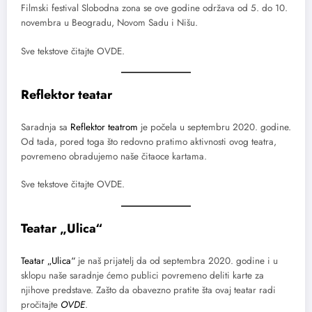
Filmski festival Slobodna zona se ove godine održava od 5. do 10.
novembra u Beogradu, Novom Sadu i Nišu.
Sve tekstove čitajte OVDE.
Reflektor teatar
Saradnja sa
Reflektor teatrom
je počela u septembru 2020. godine.
Od tada, pored toga što redovno pratimo aktivnosti ovog teatra,
povremeno obradujemo naše čitaoce kartama.
Sve tekstove čitajte OVDE.
Teatar „Ulica“
Teatar „Ulica“
je naš prijatelj da od septembra 2020. godine i u
sklopu naše saradnje ćemo publici povremeno deliti karte za
njihove predstave. Zašto da obavezno pratite šta ovaj teatar radi
pročitajte
OVDE
.