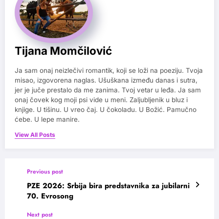
Tijana Momčilović
Ja sam onaj neizlečivi romantik, koji se loži na poeziju. Tvoja
misao, izgovorena naglas. Ušuškana između danas i sutra,
jer je juče prestalo da me zanima. Tvoj vetar u leđa. Ja sam
onaj čovek kog moji psi vide u meni. Zaljubljenik u bluz i
knjige. U tišinu. U vreo čaj. U čokoladu. U Božić. Pamučno
ćebe. U lepe manire.
View All Posts
Previous post
PZE 2026: Srbija bira predstavnika za jubilarni
70. Evrosong
Next post