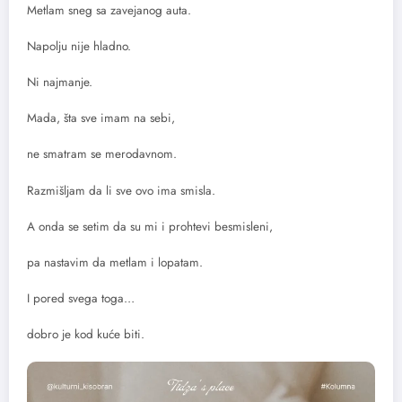
Metlam sneg sa zavejanog auta.
Napolju nije hladno.
Ni najmanje.
Mada, šta sve imam na sebi,
ne smatram se merodavnom.
Razmišljam da li sve ovo ima smisla.
A onda se setim da su mi i prohtevi besmisleni,
pa nastavim da metlam i lopatam.
I pored svega toga…
dobro je kod kuće biti.