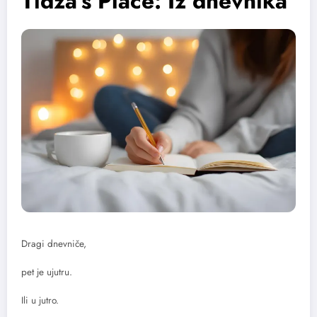
Tidža’s Place: Iz dnevnika
Dragi dnevniče,
pet je ujutru.
Ili u jutro.