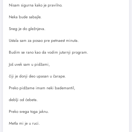
Nisam sigurna kako je pravilno.
Neka bude sabajle.
Sneg je do gležnjeva.
Ustala sam za posao pre petnaest minuta.
Budim se rano kao da vodim jutarnji program.
Još uvek sam u pidžami,
čiji je donji deo upasan u čarape.
Preko pidžame imam neki bademantil,
deblji od ćebeta.
Preko svega toga jaknu.
Metla mi je u ruci.