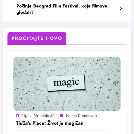
Počinje Beograd Film Festival, koje filmove
gledati?
PROČITAJTE I OVO
Tijana Momčilović
Tidža’s Place: Život je magičan