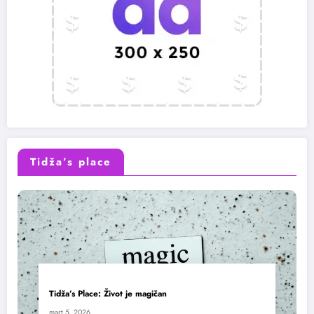
Tidža’s place
Tidža’s Place: Život je magičan
mart 5, 2026