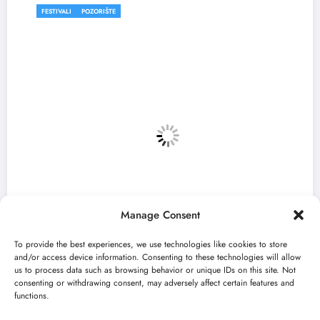
FESTIVALI
Manage Consent
To provide the best experiences, we use technologies like cookies to store
and/or access device information. Consenting to these technologies will allow
us to process data such as browsing behavior or unique IDs on this site. Not
consenting or withdrawing consent, may adversely affect certain features and
 otvara 59. Bitef u
„Najveći mali festi
functions.
avgusta u Sremskoj