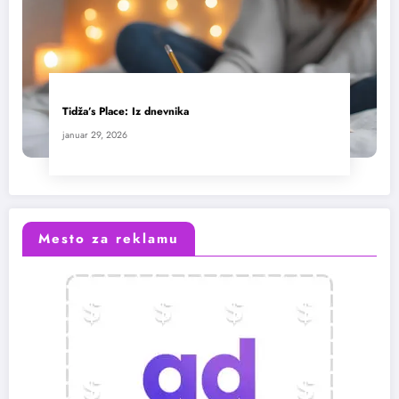
Tidža’s Place: Iz dnevnika
januar 29, 2026
Mesto za reklamu