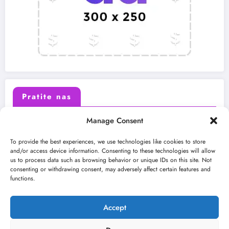
Pratite nas
Manage Consent
X (Twitter)
Facebook
To provide the best experiences, we use technologies like cookies to store
and/or access device information. Consenting to these technologies will allow
us to process data such as browsing behavior or unique IDs on this site. Not
Instagram
Youtube
consenting or withdrawing consent, may adversely affect certain features and
functions.
LinkedIn
Accept