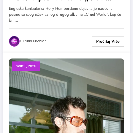
World“ koji izlazi 10. aprila
Engleska kantautorka Holly Humberstone objavila je naslovnu
pesmu sa svog iščekivanog drugog albuma „Cruel World”, koji će
biti…
Kulturni Kišobran
mart 9, 2026