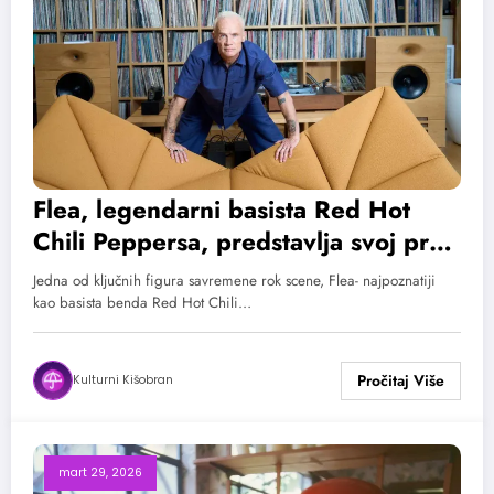
Flea, legendarni basista Red Hot
Chili Peppersa, predstavlja svoj prvi
solo album „Honora“
Jedna od ključnih figura savremene rok scene, Flea- najpoznatiji
kao basista benda Red Hot Chili…
Kulturni Kišobran
mart 29, 2026