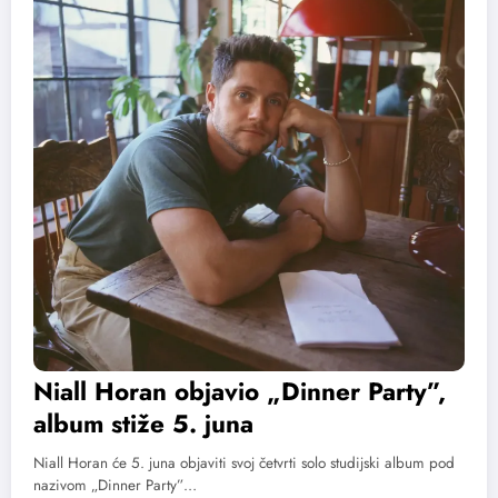
Niall Horan objavio „Dinner Party”,
album stiže 5. juna
Niall Horan će 5. juna objaviti svoj četvrti solo studijski album pod
nazivom „Dinner Party”…