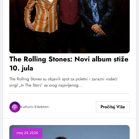
The Rolling Stones: Novi album stiže
10. jula
The Rolling Stones su objavili spot za poletni i zarazni vodeći
singl „In The Stars” sa svog najavljenog…
Kulturni Kišobran
maj 24, 2026