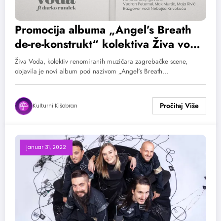
Promocija albuma „Angel’s Breath
de-re-konstrukt“ kolektiva Živa voda
u Metropolisu
Živa Voda, kolektiv renomiranih muzičara zagrebačke scene,
objavila je novi album pod nazivom „Angel's Breath…
Kulturni Kišobran
januar 31, 2022