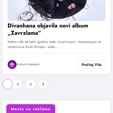
Divanhana objavila novi album
„Zavrzlama“
Nakon više od četiri godine rada, muzicirajući i komponujući sa
umetnicima širom Evrope i sveta,…
Kulturni Kišobran
Paginacija
…
1
2
4
članaka
Mesto za reklamu