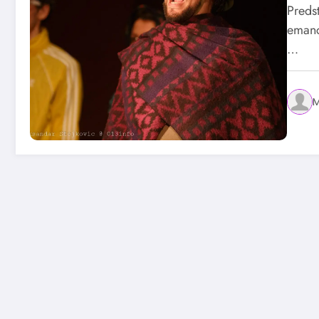
Predst
emanci
…
M