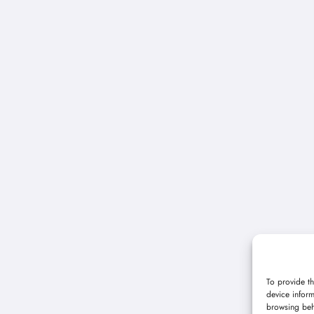
To provide th
device inform
browsing beh