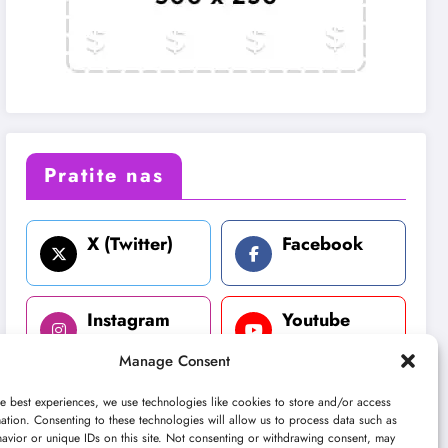
Pratite nas
X (Twitter)
Facebook
Instagram
Youtube
Manage Consent
LinkedIn
e best experiences, we use technologies like cookies to store and/or access
ation. Consenting to these technologies will allow us to process data such as
avior or unique IDs on this site. Not consenting or withdrawing consent, may