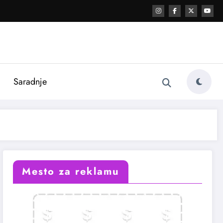
i
Saradnje
Mesto za reklamu