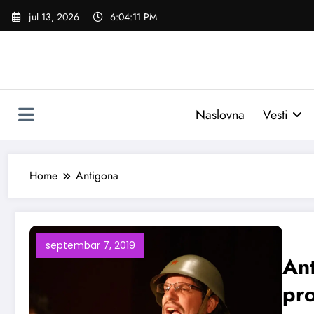
Skoči
jul 13, 2026
6:04:12 PM
na
sadržaj
Naslovna
Vesti
Home
Antigona
septembar 7, 2019
Ant
pro