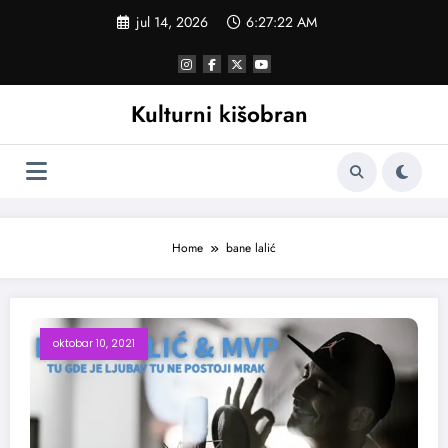
Skoči
jul 14, 2026
6:27:23 AM
na
sadržaj
Kulturni kišobran
Home
bane lalić
oktobar 10, 2021