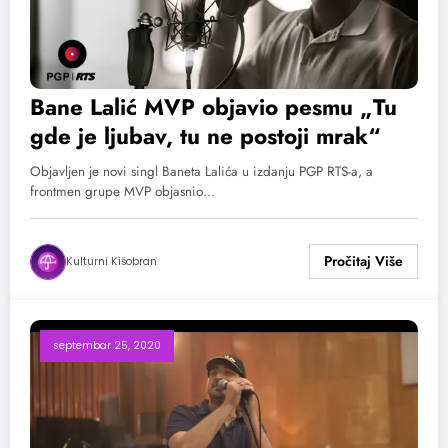
Bane Lalić MVP objavio pesmu „Tu
gde je ljubav, tu ne postoji mrak“
Objavljen je novi singl Baneta Lalića u izdanju PGP RTS-a, a
frontmen grupe MVP objasnio…
Kulturni Kišobran
septembar 25, 2020