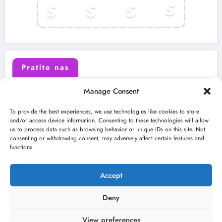
Pratite nas
Manage Consent
X (Twitter)
Facebook
To provide the best experiences, we use technologies like cookies to store
and/or access device information. Consenting to these technologies will allow
us to process data such as browsing behavior or unique IDs on this site. Not
Instagram
Youtube
consenting or withdrawing consent, may adversely affect certain features and
functions.
LinkedIn
Accept
Deny
View preferences