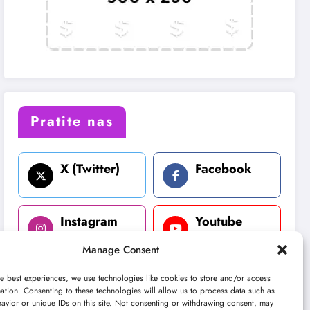
Pratite nas
X (Twitter)
Facebook
Instagram
Youtube
Manage Consent
LinkedIn
e best experiences, we use technologies like cookies to store and/or access
ation. Consenting to these technologies will allow us to process data such as
avior or unique IDs on this site. Not consenting or withdrawing consent, may