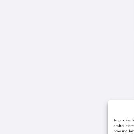
To provide th
device inform
browsing beh