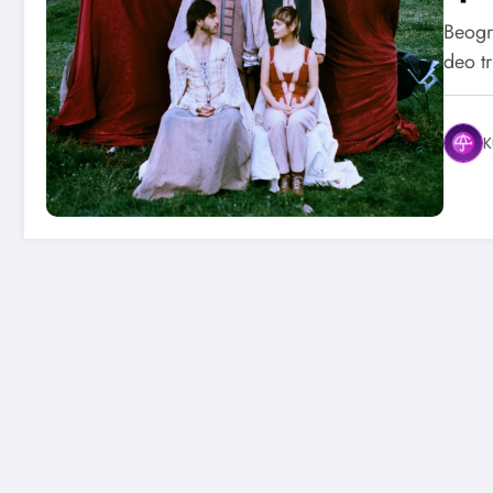
Beogr
deo t
K