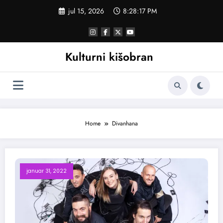
Skoči
jul 15, 2026
8:28:17 PM
na
sadržaj
Kulturni kišobran
Home
Divanhana
januar 31, 2022