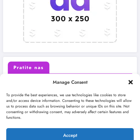
Pratite nas
Manage Consent
X (Twitter)
Facebook
To provide the best experiences, we use technologies like cookies to store
and/or access device information. Consenting to these technologies will allow
us to process data such as browsing behavior or unique IDs on this site. Not
Instagram
Youtube
consenting or withdrawing consent, may adversely affect certain features and
functions.
LinkedIn
Accept