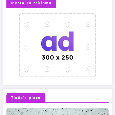
Mesto za reklamu
Tidža’s place