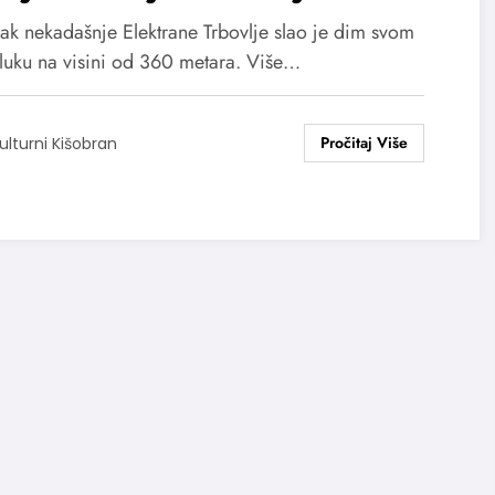
opi koji dostiže čak 360
ak nekadašnje Elektrane Trbovlje slao je dim svom
ara visine!
luku na visini od 360 metara. Više…
ulturni Kišobran