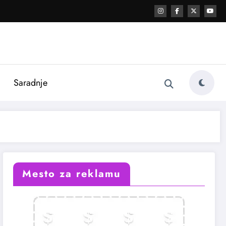
i
Saradnje
Mesto za reklamu