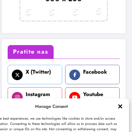
Pratite nas
X (Twitter)
Facebook
Instagram
Youtube
Manage Consent
LinkedIn
e best experiences, we use technologies like cookies to store and/or access
ation. Consenting to these technologies will allow us to process data such as
avior or unique IDs on this site. Not consenting or withdrawing consent, may