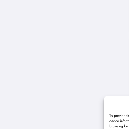
To provide th
device inform
browsing beh