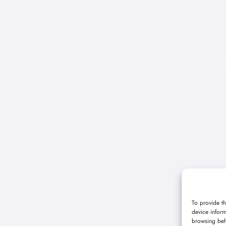
To provide th
device inform
browsing beh