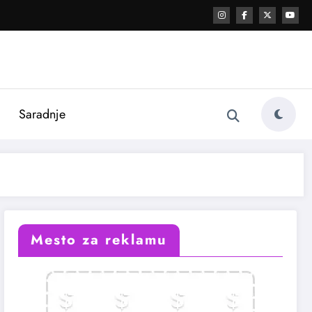
i
Saradnje
Mesto za reklamu