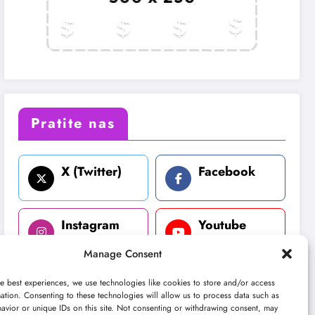
Pratite nas
X (Twitter)
Facebook
Instagram
Youtube
Manage Consent
LinkedIn
e best experiences, we use technologies like cookies to store and/or access
ation. Consenting to these technologies will allow us to process data such as
avior or unique IDs on this site. Not consenting or withdrawing consent, may