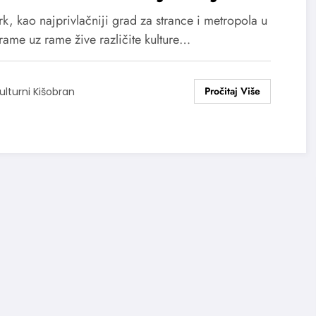
amzi“
k, kao najprivlačniji grad za strance i metropola u
rame uz rame žive različite kulture…
ulturni Kišobran