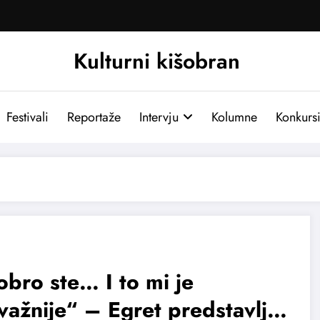
Kulturni kišobran
Festivali
Reportaže
Intervju
Kolumne
Konkurs
bro ste… I to mi je
važnije“ – Egret predstavlja