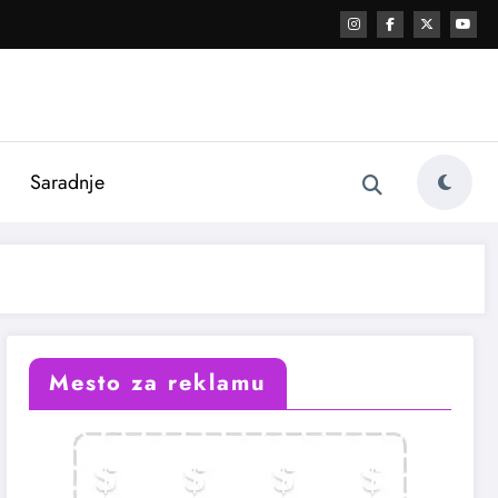
i
Saradnje
Mesto za reklamu