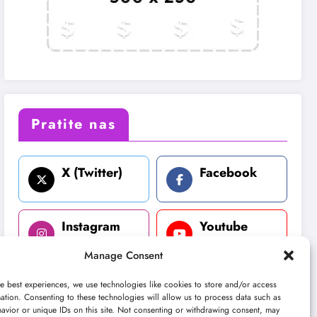
Pratite nas
X (Twitter)
Facebook
Instagram
Youtube
Manage Consent
LinkedIn
e best experiences, we use technologies like cookies to store and/or access
ation. Consenting to these technologies will allow us to process data such as
avior or unique IDs on this site. Not consenting or withdrawing consent, may