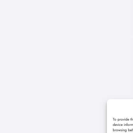
To provide th
device inform
browsing beh