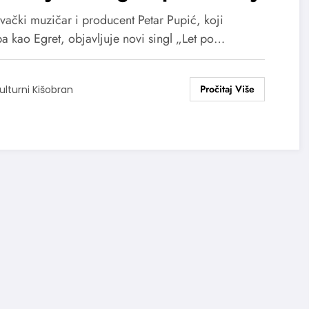
sni hit koji leči
vački muzičar i producent Petar Pupić, koji
pa kao Egret, objavljuje novi singl „Let po…
ulturni Kišobran