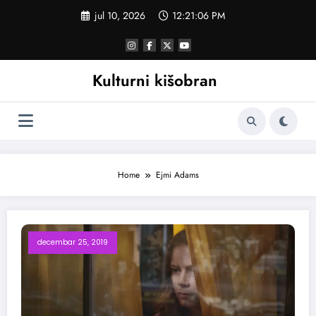
Skoči
jul 10, 2026
12:21:07 PM
na
sadržaj
Kulturni kišobran
Home
Ejmi Adams
decembar 25, 2019