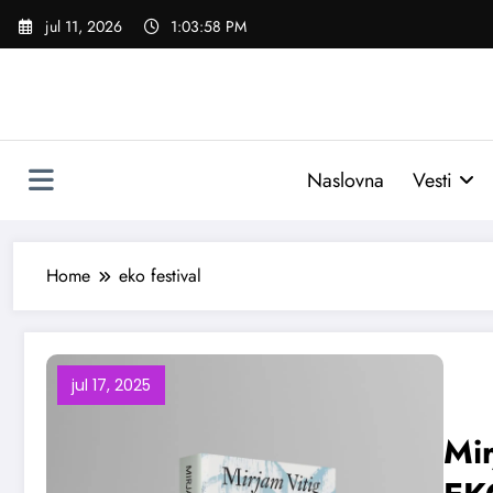
Skoči
jul 11, 2026
1:03:59 PM
na
sadržaj
Naslovna
Vesti
Home
eko festival
jul 17, 2025
Mir