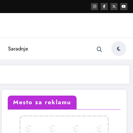
i
Saradnje
Mesto za reklamu