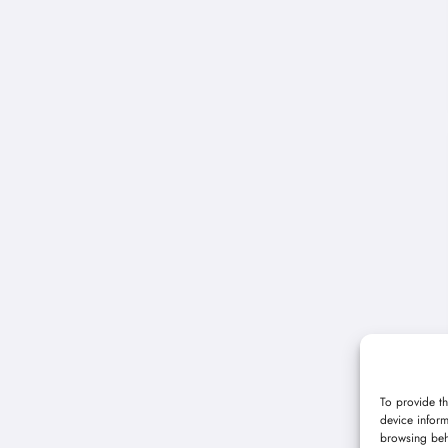
To provide th
device inform
browsing beh