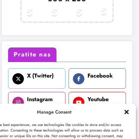
Pratite nas
X (Twitter)
Facebook
Instagram
Youtube
Manage Consent
LinkedIn
e best experiences, we use technologies like cookies to store and/or access
ation. Consenting to these technologies will allow us to process data such as
avior or unique IDs on this site. Not consenting or withdrawing consent, may