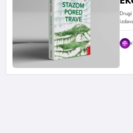
EK
Drugi 
izdav
K