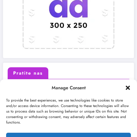
Pratite nas
Manage Consent
X (Twitter)
Facebook
To provide the best experiences, we use technologies like cookies to store
and/or access device information. Consenting to these technologies will allow
us to process data such as browsing behavior or unique IDs on this site. Not
Instagram
Youtube
consenting or withdrawing consent, may adversely affect certain features and
functions.
LinkedIn