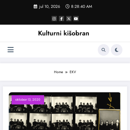
Skoči
jul 10, 2026
8:28:40 AM
na
sadržaj
Kulturni kišobran
Home
EKV
oktobar 13, 2020