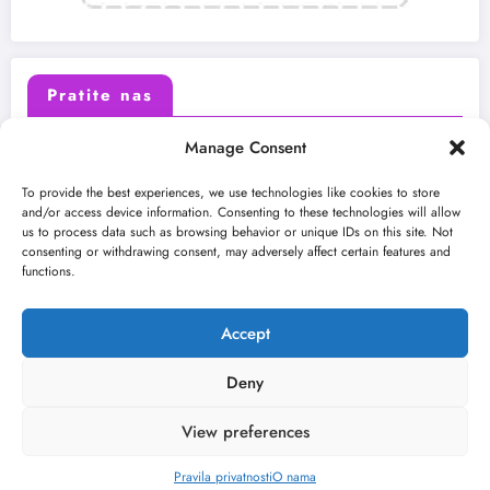
Pratite nas
Manage Consent
X (Twitter)
Facebook
To provide the best experiences, we use technologies like cookies to store
and/or access device information. Consenting to these technologies will allow
us to process data such as browsing behavior or unique IDs on this site. Not
Instagram
Youtube
consenting or withdrawing consent, may adversely affect certain features and
functions.
LinkedIn
Accept
Deny
View preferences
O nama
Uslovi
Kontakt
2026
Kulturni kišobran
| Powered By
SpiceThemes
Pravila privatnosti
O nama