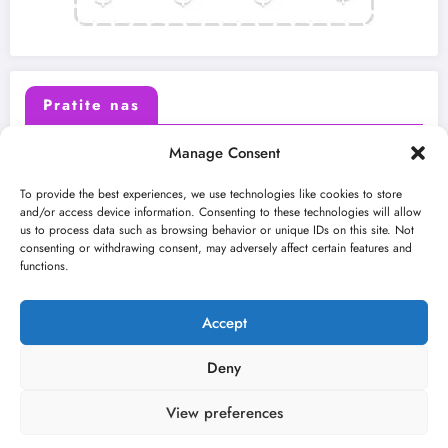
Pratite nas
Manage Consent
X (Twitter)
Facebook
To provide the best experiences, we use technologies like cookies to store
and/or access device information. Consenting to these technologies will allow
us to process data such as browsing behavior or unique IDs on this site. Not
Instagram
Youtube
consenting or withdrawing consent, may adversely affect certain features and
functions.
LinkedIn
Accept
Deny
View preferences
O nama
Uslovi
Kontakt