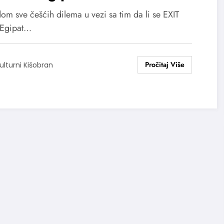
tinacijama
om sve češćih dilema u vezi sa tim da li se EXIT
u Egipat…
ulturni Kišobran