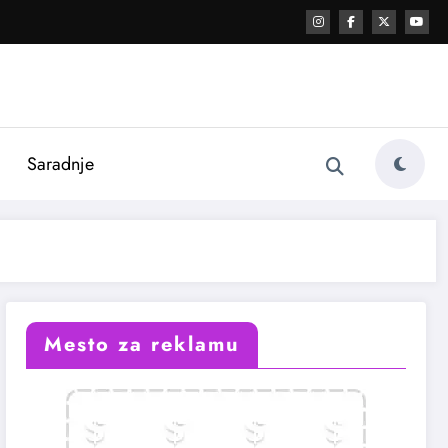
i
Saradnje
Mesto za reklamu