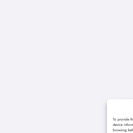
To provide th
device inform
browsing beh