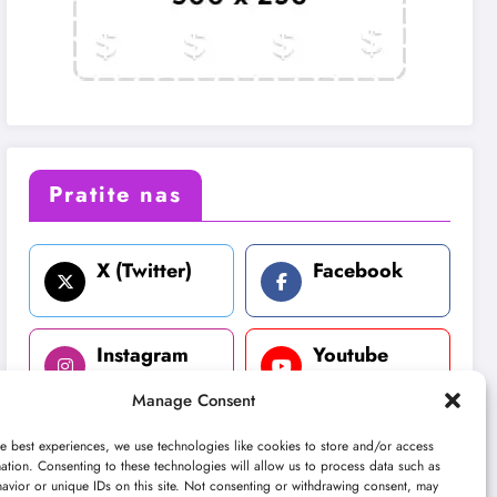
Pratite nas
X (Twitter)
Facebook
Instagram
Youtube
Manage Consent
LinkedIn
e best experiences, we use technologies like cookies to store and/or access
ation. Consenting to these technologies will allow us to process data such as
avior or unique IDs on this site. Not consenting or withdrawing consent, may