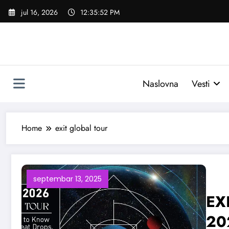
Skoči
jul 16, 2026
12:35:53 PM
na
sadržaj
Naslovna
Vesti
Home
exit global tour
septembar 13, 2025
EXI
20