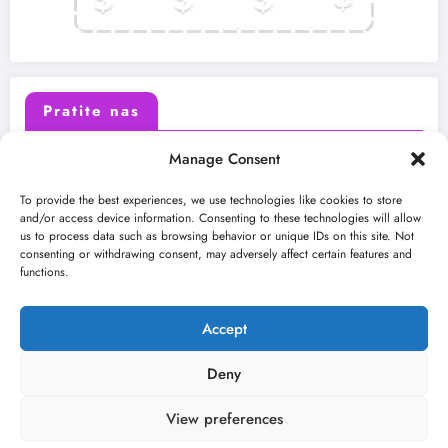
Pratite nas
Manage Consent
X (Twitter)
Facebook
To provide the best experiences, we use technologies like cookies to store
and/or access device information. Consenting to these technologies will allow
us to process data such as browsing behavior or unique IDs on this site. Not
Instagram
Youtube
consenting or withdrawing consent, may adversely affect certain features and
functions.
LinkedIn
Accept
Deny
View preferences
O nama
Uslovi
Kontakt