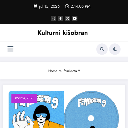
Skoči
jul 15, 2026
2:14:06 PM
na
sadržaj
Kulturni kišobran
Home
femikseta 9
mart 4, 2021