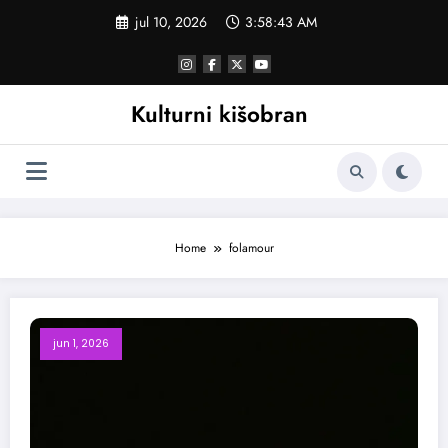
Skoči
jul 10, 2026
3:58:44 AM
na
sadržaj
Kulturni kišobran
Home
folamour
jun 1, 2026