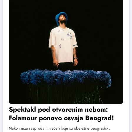
Spektakl pod otvorenim nebom:
Folamour ponovo osvaja Beograd!
Nakon niza rasprodatih večeri koje su obeležile beogradsku