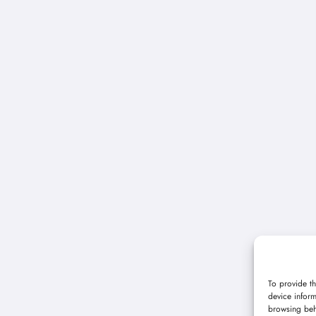
To provide th
device inform
browsing beh