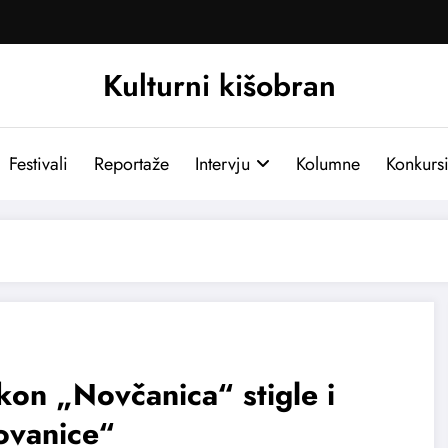
Kulturni kišobran
Festivali
Reportaže
Intervju
Kolumne
Konkurs
on „Novčanica“ stigle i
ovanice“