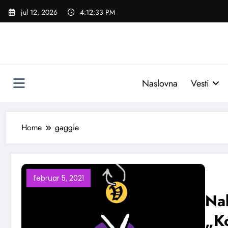
Skoči
jul 12, 2026
4:12:34 PM
na
sadržaj
Naslovna
Vesti
Home
gaggie
februar 5, 2021
Nak
„K