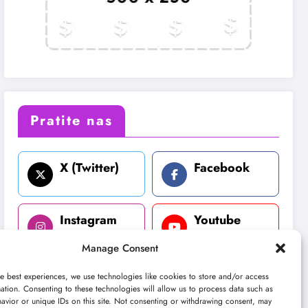
Pratite nas
X (Twitter)
Facebook
Instagram
Youtube
Manage Consent
LinkedIn
e best experiences, we use technologies like cookies to store and/or access
ation. Consenting to these technologies will allow us to process data such as
avior or unique IDs on this site. Not consenting or withdrawing consent, may