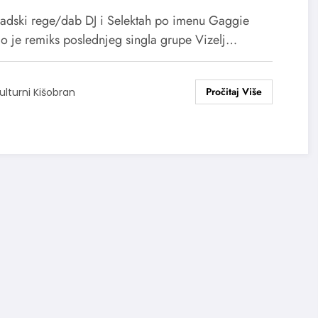
adski rege/dab DJ i Selektah po imenu Gaggie
io je remiks poslednjeg singla grupe Vizelj…
ulturni Kišobran