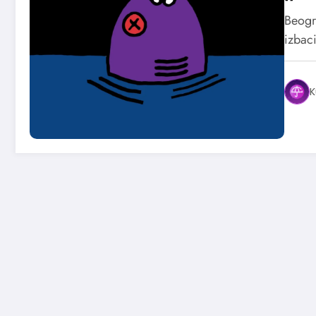
Beogr
izbac
K