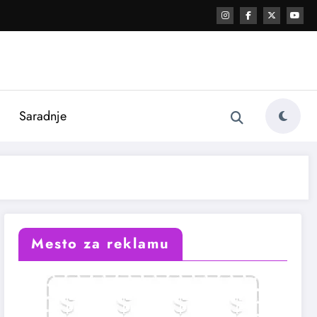
i
Saradnje
Mesto za reklamu