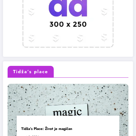
Tidža’s place
Tidža’s Place: Život je magičan