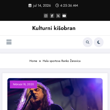
Skoči
jul 14, 2026
4:25:37 AM
na
sadržaj
Kulturni kišobran
Home
Hala sportova Ranko Žeravica
februar 16, 2020