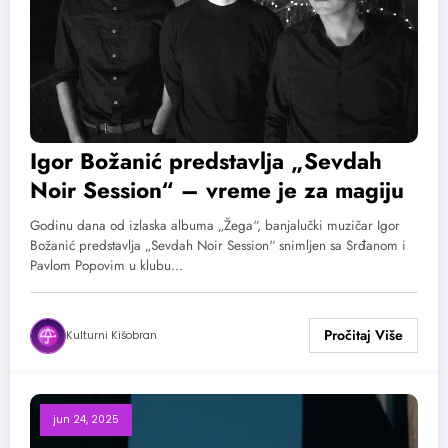
Igor Božanić predstavlja „Sevdah
Noir Session“ – vreme je za magiju
Godinu dana od izlaska albuma „Žega“, banjalučki muzičar Igor
Božanić predstavlja „Sevdah Noir Session“ snimljen sa Srđanom i
Pavlom Popovim u klubu…
Kulturni Kišobran
jun 24, 2025