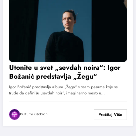
Utonite u svet „sevdah noira“: Igor
Božanić predstavlja „Žegu“
Igor Božanić predstavlja album „Žega“ s osam pesama koje se
trude da definišu „sevdah noir“, imaginarno mesto u…
Kulturni Kišobran