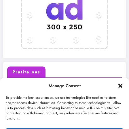
Pratite nas
Manage Consent
X (Twitter)
Facebook
To provide the best experiences, we use technologies like cookies to store
and/or access device information. Consenting to these technologies will allow
us to process data such as browsing behavior or unique IDs on this site. Not
Instagram
Youtube
consenting or withdrawing consent, may adversely affect certain features and
functions.