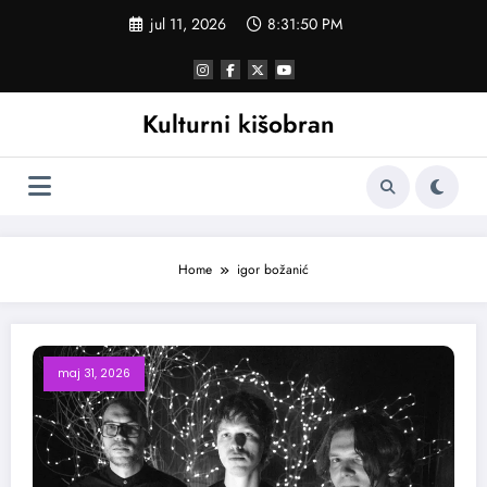
Skoči
jul 11, 2026
8:31:50 PM
na
sadržaj
Kulturni kišobran
Home
igor božanić
maj 31, 2026