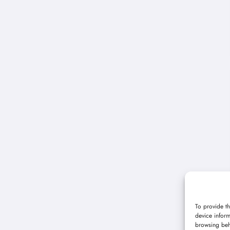
To provide th
device inform
browsing beh