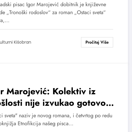
roman „Ostaci sveta“
adski pisac Igor Marojević dobitnik je književne
de „Tronoški rodoslov“ za roman „Ostaci sveta“
ta,…
ulturni Kišobran
r Marojević: Kolektiv iz
šlosti nije izvukao gotovo
kakvu pouku
ci sveta" naziv je novog romana, i četvrtog po redu
oknjižja Etnofikcija našeg pisca…