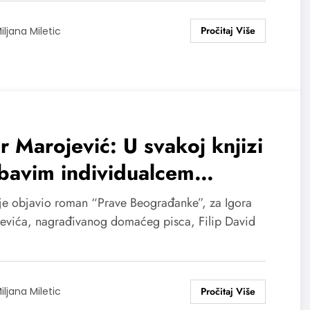
iljana Miletic
r Marojević: U svakoj knjizi
bavim individualcem
ruženim agresivnim
je objavio roman “Prave Beograđanke”, za Igora
lektivom
evića, nagrađivanog domaćeg pisca, Filip David
iljana Miletic