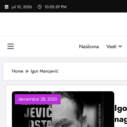
Skoči
jul 10, 2026
10:05:40 PM
na
sadržaj
Naslovna
Vesti
Home
Igor Marojević
decembar 28, 2020
Igo
na