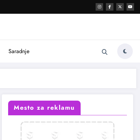
i
Saradnje
Mesto za reklamu