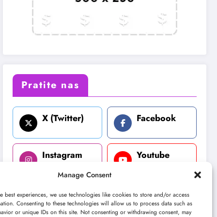
Pratite nas
X (Twitter)
Facebook
Instagram
Youtube
Manage Consent
LinkedIn
e best experiences, we use technologies like cookies to store and/or access
ation. Consenting to these technologies will allow us to process data such as
avior or unique IDs on this site. Not consenting or withdrawing consent, may