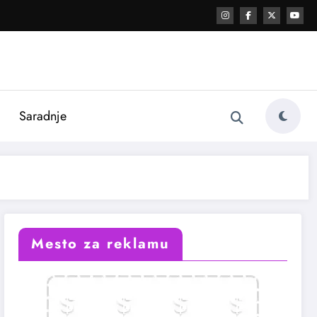
i
Saradnje
Mesto za reklamu