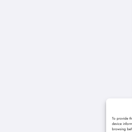
To provide th
device inform
browsing beh