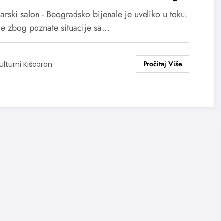
ić, Nadežda Kirćanski, Igor
rski salon - Beogradsko bijenale je uveliko u toku.
ić, Nenad Gajić
je zbog poznate situacije sa…
ulturni Kišobran