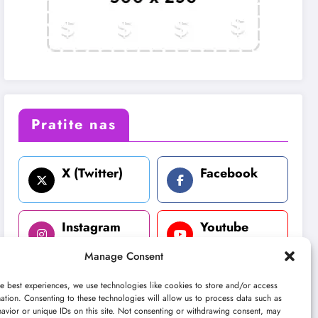
Pratite nas
X (Twitter)
Facebook
Instagram
Youtube
Manage Consent
LinkedIn
e best experiences, we use technologies like cookies to store and/or access
ation. Consenting to these technologies will allow us to process data such as
avior or unique IDs on this site. Not consenting or withdrawing consent, may