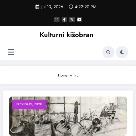
Skoči
jul 10, 2026
4:22:20 PM
na
sadržaj
Kulturni kišobran
Home
Iru
oktobar 12, 2020