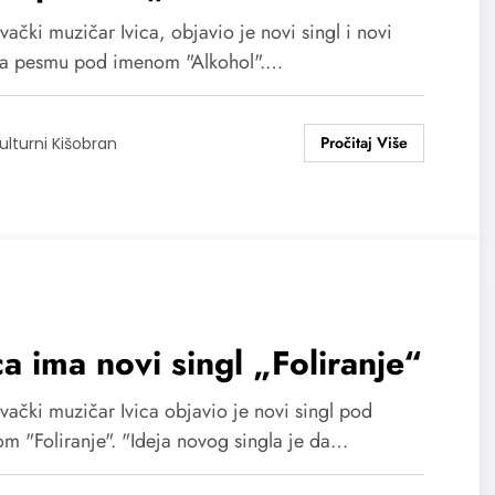
ački muzičar Ivica, objavio je novi singl i novi
za pesmu pod imenom "Alkohol".…
ulturni Kišobran
ca ima novi singl „Foliranje“
vački muzičar Ivica objavio je novi singl pod
om "Foliranje". "Ideja novog singla je da…