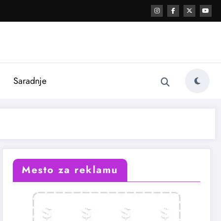
i
Saradnje
Mesto za reklamu