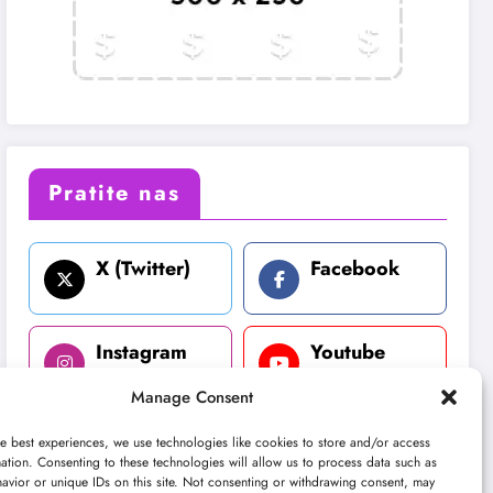
Pratite nas
X (Twitter)
Facebook
Instagram
Youtube
Manage Consent
LinkedIn
e best experiences, we use technologies like cookies to store and/or access
ation. Consenting to these technologies will allow us to process data such as
avior or unique IDs on this site. Not consenting or withdrawing consent, may