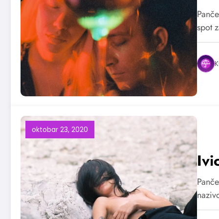
Pančev
spot 
K
oktobar 23, 2020
Ivi
Panče
naziv