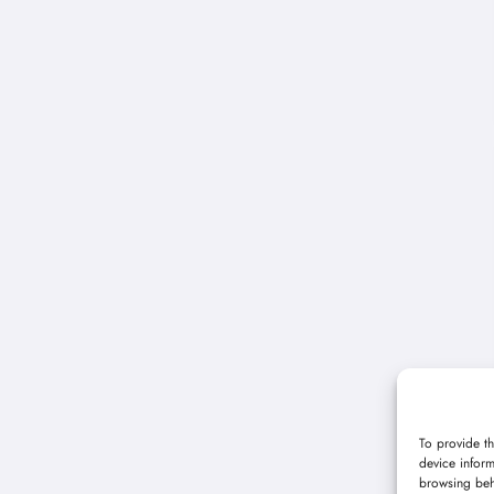
To provide th
device inform
browsing beh