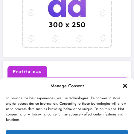
Pratite nas
Manage Consent
X (Twitter)
Facebook
To provide the best experiences, we use technologies like cookies to store
and/or access device information. Consenting to these technologies will allow
us to process data such as browsing behavior or unique IDs on this site. Not
Instagram
Youtube
consenting or withdrawing consent, may adversely affect certain features and
functions.
LinkedIn