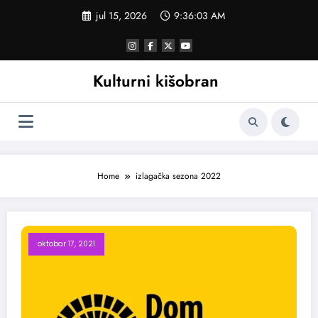
Skoči
jul 15, 2026
9:36:03 AM
na
sadržaj
Kulturni kišobran
Home
izlagačka sezona 2022
oktobar 17, 2021