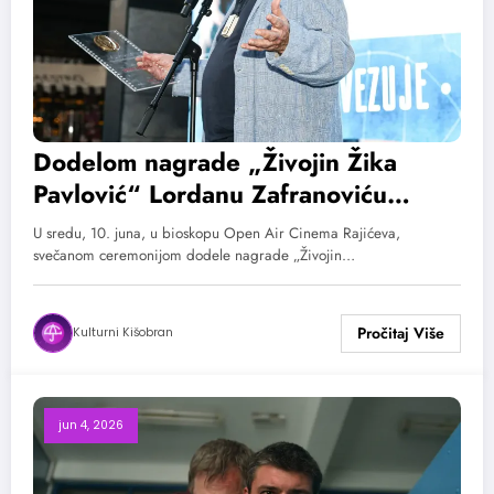
Dodelom nagrade „Živojin Žika
Pavlović“ Lordanu Zafranoviću
svečano otvoren 2. Balkanski festival
U sredu, 10. juna, u bioskopu Open Air Cinema Rajićeva,
filmske režije
svečanom ceremonijom dodele nagrade „Živojin…
Kulturni Kišobran
jun 4, 2026