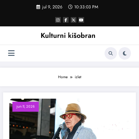
Skoči
jul 9, 2026
10:33:04 PM
na
sadržaj
Kulturni kišobran
Home
izlet
jun 11, 2026