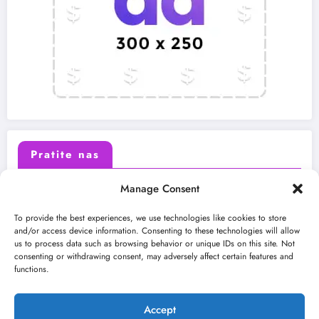
Pratite nas
Manage Consent
X (Twitter)
Facebook
To provide the best experiences, we use technologies like cookies to store
and/or access device information. Consenting to these technologies will allow
us to process data such as browsing behavior or unique IDs on this site. Not
Instagram
Youtube
consenting or withdrawing consent, may adversely affect certain features and
functions.
LinkedIn
Accept