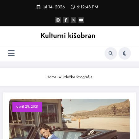
Skoči
jul 14, 2026
6:12:48 PM
na
sadržaj
Kulturni kišobran
Home
izložbe fotografija
april 29, 2021