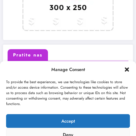
Pratite nas
Manage Consent
X (Twitter)
Facebook
To provide the best experiences, we use technologies like cookies to store
and/or access device information. Consenting to these technologies will allow
us to process data such as browsing behavior or unique IDs on this site. Not
Instagram
Youtube
consenting or withdrawing consent, may adversely affect certain features and
functions.
LinkedIn
Accept
Deny