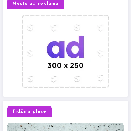
Mesto za reklamu
Tidža’s place