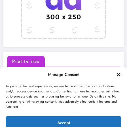
Pratite nas
Manage Consent
X (Twitter)
Facebook
To provide the best experiences, we use technologies like cookies to store
and/or access device information. Consenting to these technologies will allow
us to process data such as browsing behavior or unique IDs on this site. Not
Instagram
Youtube
consenting or withdrawing consent, may adversely affect certain features and
functions.
LinkedIn
Accept