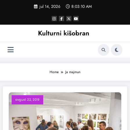
Skoči
jul 14, 2026
8:03:10 AM
na
sadržaj
Kulturni kišobran
Home
Ja majmun
avgust 22, 2019