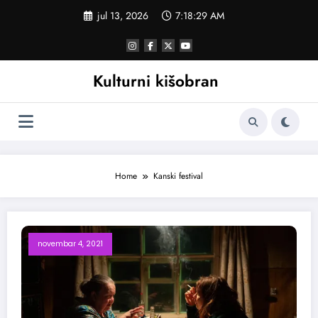
Skoči
jul 13, 2026
7:18:29 AM
na
sadržaj
Kulturni kišobran
Home
Kanski festival
novembar 4, 2021