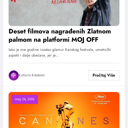
Deset filmova nagrađenih Zlatnom
palmom na platformi MOJ OFF
Iako je ove godine izostao glamur Kanskog festivala, umetnički
aspekt i dalje obećava, jer je…
Kulturni Kišobran
maj 26, 2019