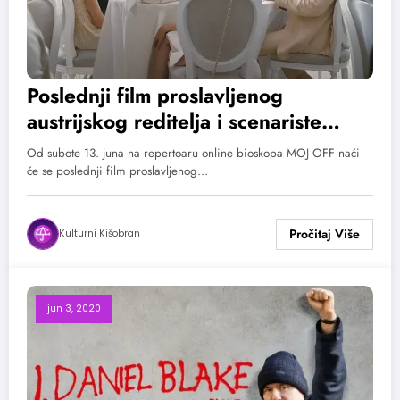
Poslednji film proslavljenog
austrijskog reditelja i scenariste
Mihaela Hanekea – drama
Od subote 13. juna na repertoaru online bioskopa MOJ OFF naći
„Hepiend“ na platformi MOJ OFF
će se poslednji film proslavljenog…
Kulturni Kišobran
jun 3, 2020