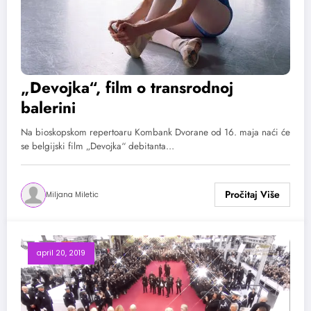
„Devojka“, film o transrodnoj
balerini
Na bioskopskom repertoaru Kombank Dvorane od 16. maja naći će
se belgijski film „Devojka“ debitanta…
Miljana Miletic
april 20, 2019