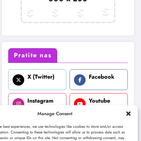
Pratite nas
X (Twitter)
Facebook
Instagram
Youtube
Manage Consent
LinkedIn
e best experiences, we use technologies like cookies to store and/or access
ation. Consenting to these technologies will allow us to process data such as
avior or unique IDs on this site. Not consenting or withdrawing consent, may