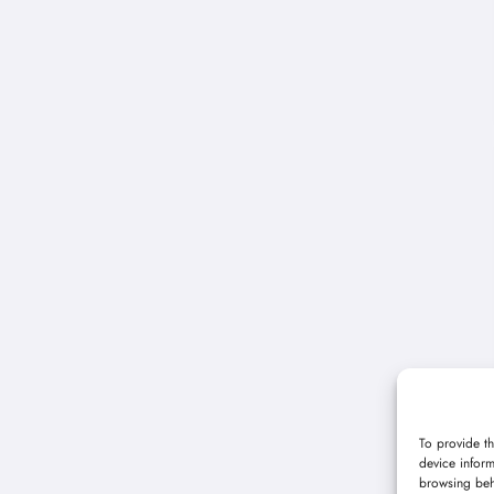
To provide th
device inform
browsing beh