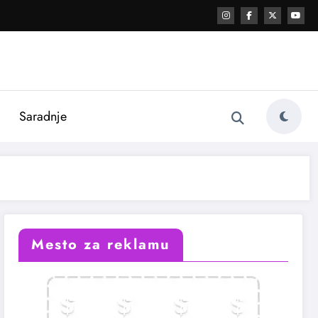
i
Saradnje
Mesto za reklamu