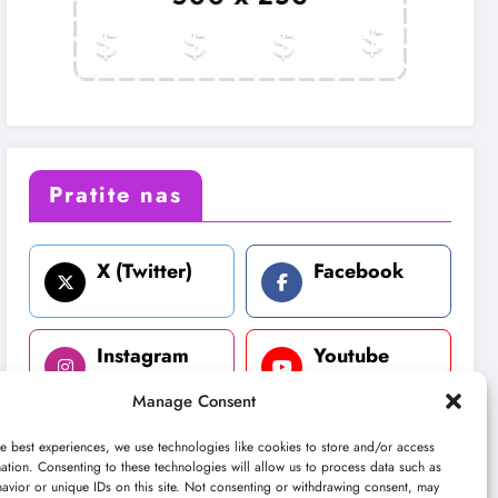
Pratite nas
X (Twitter)
Facebook
Instagram
Youtube
Manage Consent
LinkedIn
e best experiences, we use technologies like cookies to store and/or access
ation. Consenting to these technologies will allow us to process data such as
avior or unique IDs on this site. Not consenting or withdrawing consent, may