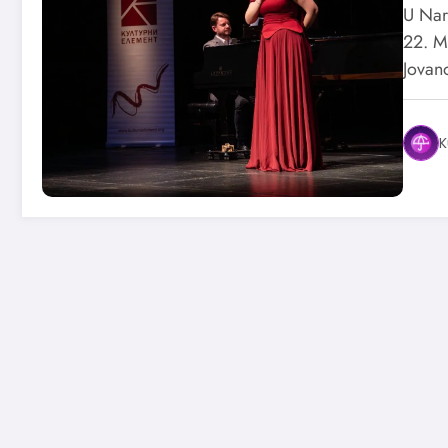
U Nar
22. M
Jovan
K