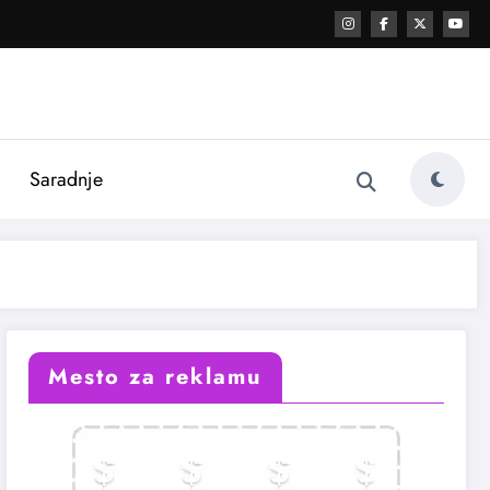
i
Saradnje
Mesto za reklamu