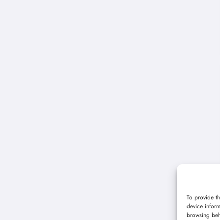
To provide th
device inform
browsing beh