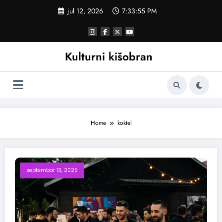
Skoči
jul 12, 2026
7:33:55 PM
na
sadržaj
Kulturni kišobran
Home
koktel
septembar 13, 2025