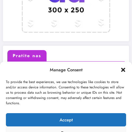
Pratite nas
Manage Consent
X (Twitter)
Facebook
To provide the best experiences, we use technologies like cookies to store
and/or access device information. Consenting to these technologies will allow
us to process data such as browsing behavior or unique IDs on this site. Not
Instagram
Youtube
consenting or withdrawing consent, may adversely affect certain features and
functions.
LinkedIn
Accept