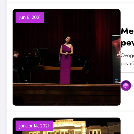
jun 8, 2021
Me
pev
Ovogo
pevač
K
januar 14, 2021