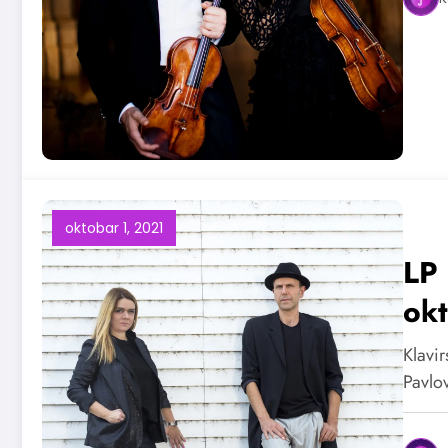
oktobar 1, 2021
LP 
ok
Klavi
Pavlo