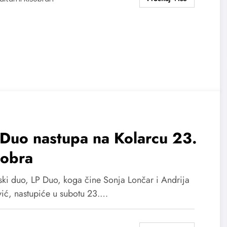
Duo nastupa na Kolarcu 23.
tobra
rski duo, LP Duo, koga čine Sonja Lončar i Andrija
vić, nastupiće u subotu 23.…