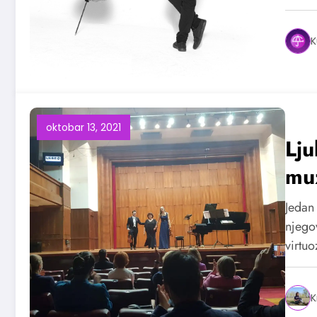
K
oktobar 13, 2021
Lju
muz
Jedan 
njego
virtu
K