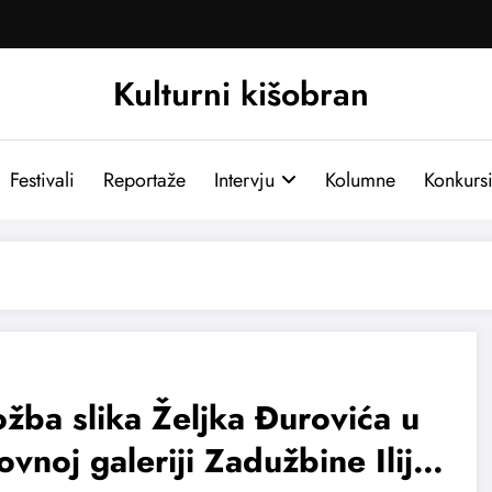
Kulturni kišobran
Festivali
Reportaže
Intervju
Kolumne
Konkurs
ožba slika Željka Đurovića u
ovnoj galeriji Zadužbine Ilije