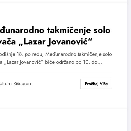
đunarodno takmičenje solo
ača „Lazar Jovanović“
dišnje 18. po redu, Međunarodno takmičenje solo
a „Lazar Jovanović” biće održano od 10. do…
ulturni Kišobran