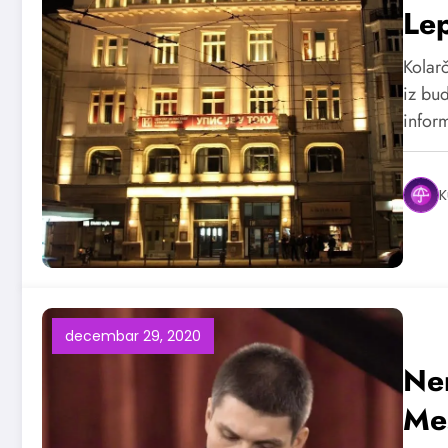
Lep
Kolarč
iz bud
infor
K
decembar 29, 2020
Nem
Me