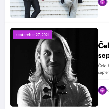
K
septembar 27, 2021
Čel
se
Čelo 
septe
K