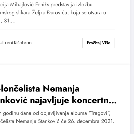
 Kolarca
ija Mihajlović Feniks predstavlja izložbu
mskog slikara Željka Đurovića, koja se otvara u
k, 31.…
ulturni Kišobran
lončelista Nemanja
nković najavljuje koncertnu
omociju albuma „Tragovi“ na
 godinu dana od objavljivanja albuma "Tragovi",
larcu
nčelista Nemanja Stanković će 26. decembra 2021.