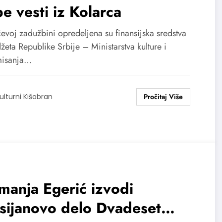
e vesti iz Kolarca
evoj zadužbini opredeljena su finansijska sredstva
žeta Republike Srbije – Ministarstva kulture i
misanja…
ulturni Kišobran
anja Egerić izvodi
sijanovo delo Dvadeset