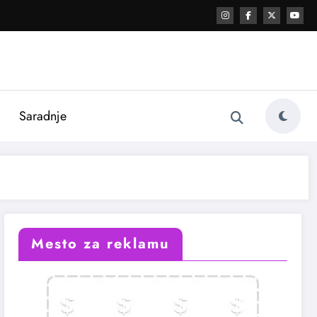
i
Saradnje
Mesto za reklamu