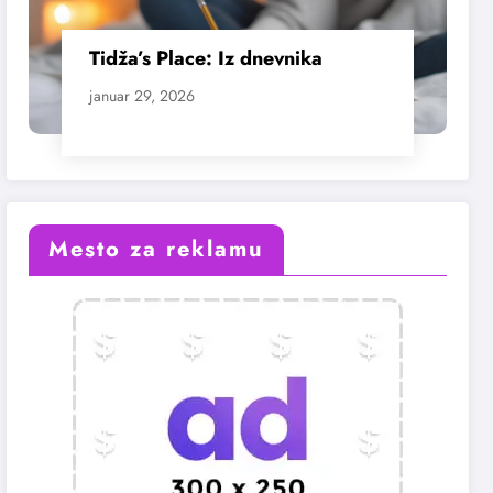
Tidža’s Place: Iz dnevnika
januar 29, 2026
Mesto za reklamu