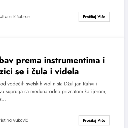
ulturni Kišobran
bav prema instrumentima i
ici se i čula i videla
od vodećih svetskih violinista Džulijan Rahvi i
va supruga sa međunarodno priznatom karijerom,
oz…
ristina Vuković