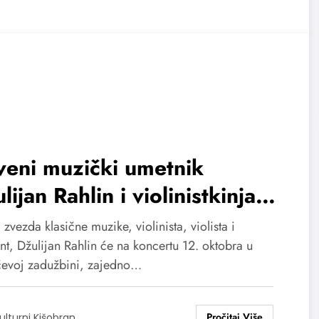
eni muzički umetnik
lijan Rahlin i violinistkinja
a Mekelrevi 12. oktobra na
 zvezda klasične muzike, violinista, violista i
larcu
nt, Džulijan Rahlin će na koncertu 12. oktobra u
čevoj zadužbini, zajedno…
ulturni Kišobran