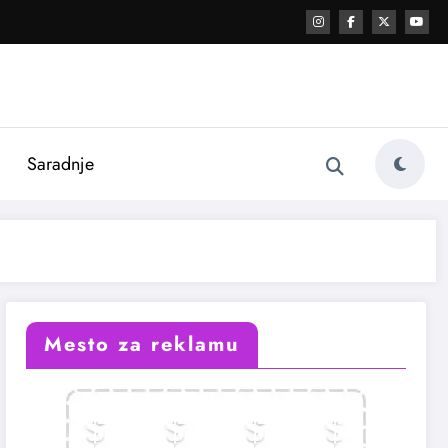
i
Saradnje
Mesto za reklamu