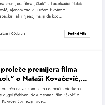
na premijera filma „Skok” o košarkašici Nataši
ević, njenom zadivljujućem životnom
backu“, ali i njenoj misiji da kod…
ulturni Kišobran
proleće premijera filma
ok“ o Nataši Kovačević,
doj košarkašici čiji je život u
u proleća na velikom platnu domaćih bioskopa
koliko minuta potpuno
se dugoiščekivani dokumentrani film "Skok" o
i Kovačević,u režiji Ivice…