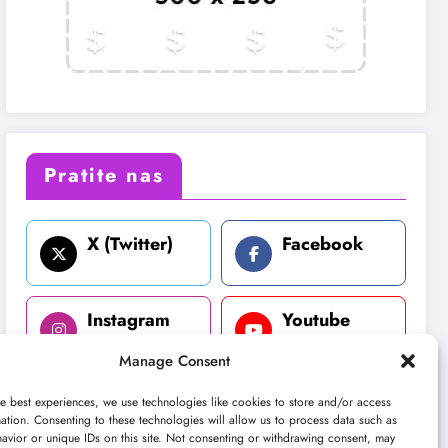
Pratite nas
X (Twitter)
Facebook
Instagram
Youtube
Manage Consent
LinkedIn
e best experiences, we use technologies like cookies to store and/or access
ation. Consenting to these technologies will allow us to process data such as
avior or unique IDs on this site. Not consenting or withdrawing consent, may