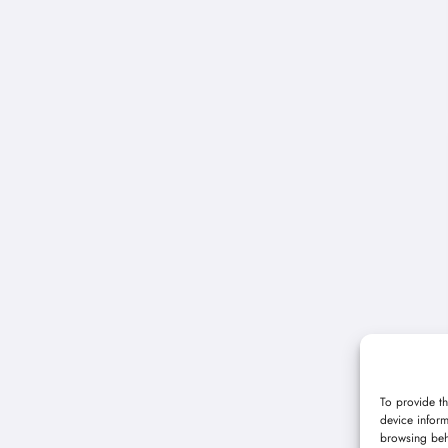
To provide th
device inform
browsing beh