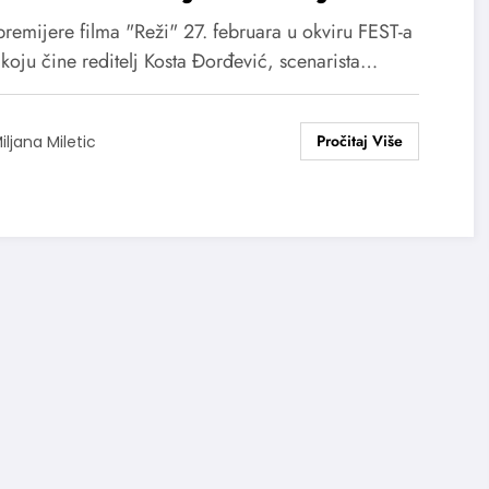
tao je film „Reži“
premijere filma "Reži" 27. februara u okviru FEST-a
koju čine reditelj Kosta Đorđević, scenarista…
iljana Miletic