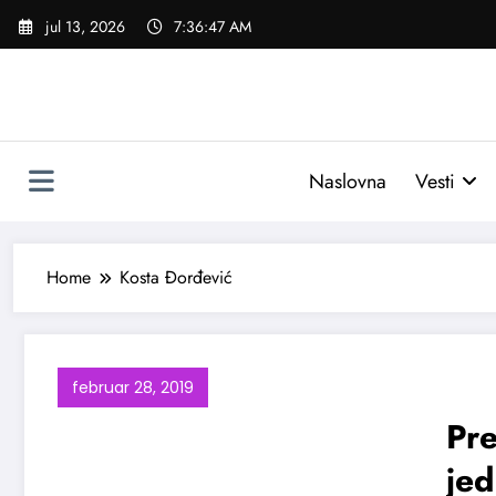
Skoči
jul 13, 2026
7:36:48 AM
na
sadržaj
Naslovna
Vesti
Home
Kosta Đorđević
februar 28, 2019
Pre
jed