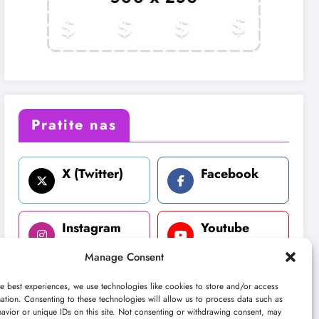
Pratite nas
X (Twitter)
Facebook
Instagram
Youtube
Manage Consent
LinkedIn
e best experiences, we use technologies like cookies to store and/or access
ation. Consenting to these technologies will allow us to process data such as
avior or unique IDs on this site. Not consenting or withdrawing consent, may