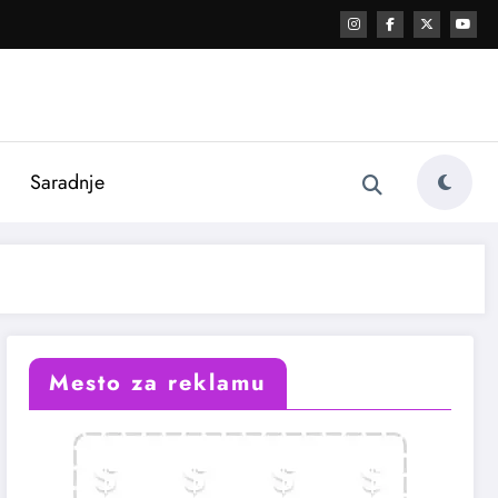
i
Saradnje
Mesto za reklamu