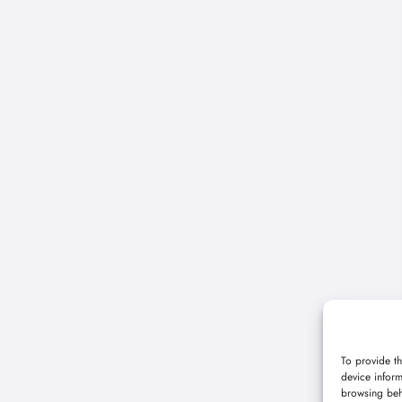
To provide th
device inform
browsing beh