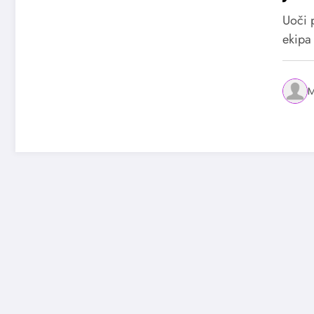
nas
Uoči 
ekipa 
M