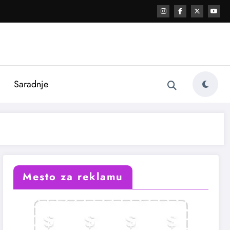
i
Saradnje
Mesto za reklamu