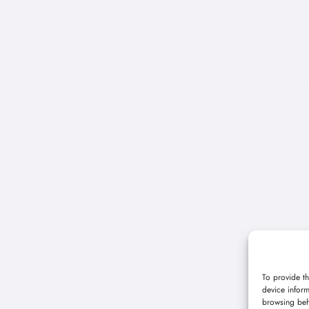
To provide th
device inform
browsing beh