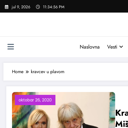
Skoči
jul 9, 2026
11:34:56 PM
na
sadržaj
Naslovna
Vesti
Home
kravcev u plavom
oktobar 26, 2020
Kra
Miš