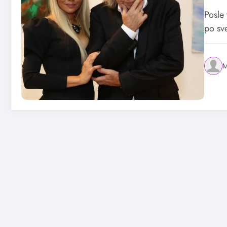
Be
Posle 
po sv
M