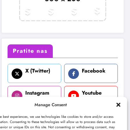
Pratite nas
X (Twitter)
Facebook
Instagram
Youtube
Manage Consent
LinkedIn
e best experiences, we use technologies like cookies to store and/or access
ation. Consenting to these technologies will allow us to process data such as
avior or unique IDs on this site. Not consenting or withdrawing consent, may