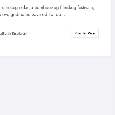
mskom festivalu u julu
iru trećeg izdanja Somborskog filmskog festivala,
se ove godine održava od 10. do…
ulturni Kišobran