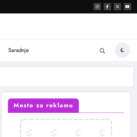
i
Saradnje
Mesto za reklamu