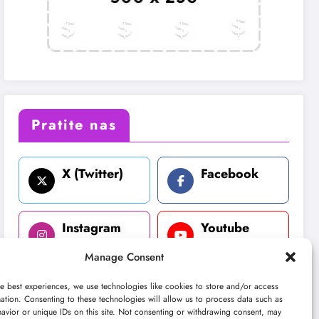
Pratite nas
X (Twitter)
Facebook
Instagram
Youtube
Manage Consent
LinkedIn
e best experiences, we use technologies like cookies to store and/or access
ation. Consenting to these technologies will allow us to process data such as
avior or unique IDs on this site. Not consenting or withdrawing consent, may