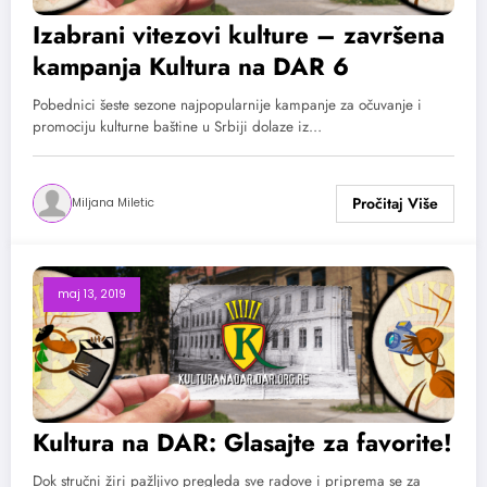
Izabrani vitezovi kulture – završena
kampanja Kultura na DAR 6
Pobednici šeste sezone najpopularnije kampanje za očuvanje i
promociju kulturne baštine u Srbiji dolaze iz…
Miljana Miletic
maj 13, 2019
Kultura na DAR: Glasajte za favorite!
Dok stručni žiri pažljivo pregleda sve radove i priprema se za