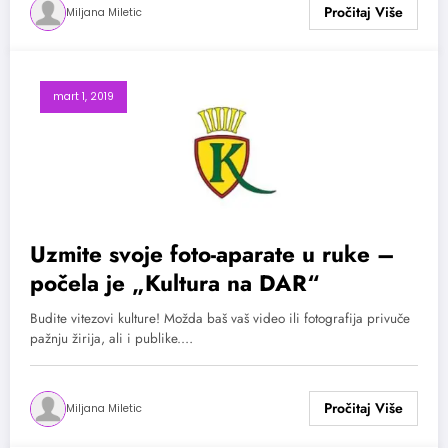
Miljana Miletic
mart 1, 2019
Uzmite svoje foto-aparate u ruke –
počela je „Kultura na DAR“
Budite vitezovi kulture! Možda baš vaš video ili fotografija privuče
pažnju žirija, ali i publike.…
Miljana Miletic