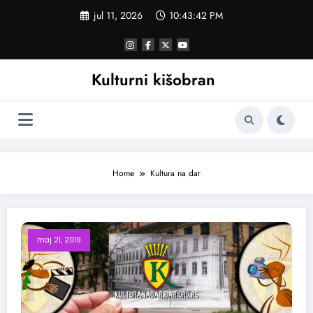
Skoči
jul 11, 2026
10:43:43 PM
na
sadržaj
Kulturni kišobran
Home
Kultura na dar
maj 21, 2019