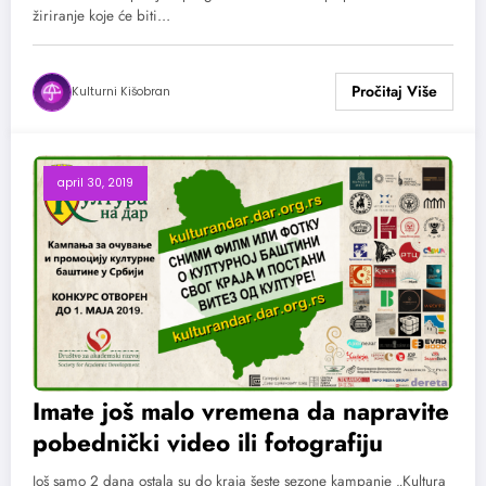
žiriranje koje će biti…
Kulturni Kišobran
april 30, 2019
Imate još malo vremena da napravite
pobednički video ili fotografiju
Još samo 2 dana ostala su do kraja šeste sezone kampanje „Kultura