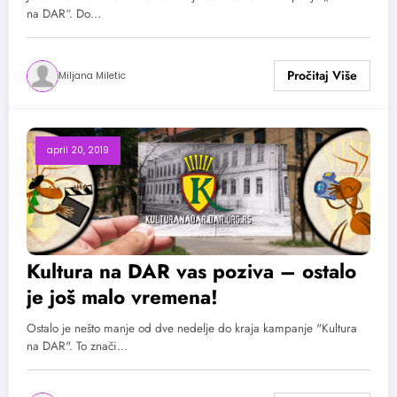
na DAR“. Do…
Miljana Miletic
april 20, 2019
Kultura na DAR vas poziva – ostalo
je još malo vremena!
Ostalo je nešto manje od dve nedelje do kraja kampanje "Kultura
na DAR". To znači…