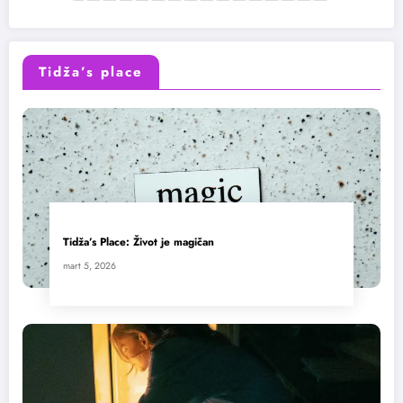
Tidža’s place
Tidža’s Place: Život je magičan
mart 5, 2026