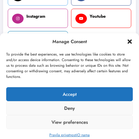
Instagram
Youtube
LinkedIn
Manage Consent
To provide the best experiences, we use technologies like cookies to store
and/or access device information. Consenting to these technologies will allow
us to process data such as browsing behavior or unique IDs on this site. Not
consenting or withdrawing consent, may adversely affect certain features and
O nama
Uslovi
Kontakt
functions.
2026
Kulturni kišobran
| Powered By
SpiceThemes
Accept
Deny
View preferences
Pravila privatnosti
O nama