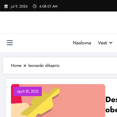
Skoči
jul 9, 2026
4:08:01 AM
na
sadržaj
Naslovna
Vesti
Home
leonardo dikaprio
april 16, 2021
De
obe