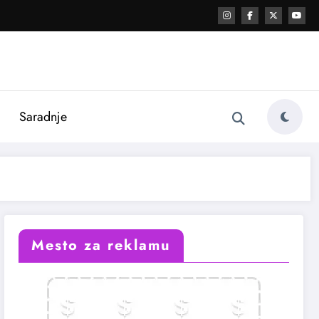
i
Saradnje
Mesto za reklamu