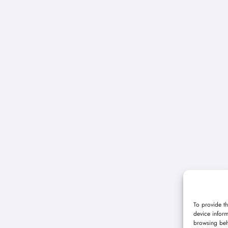
To provide th
device inform
browsing beh