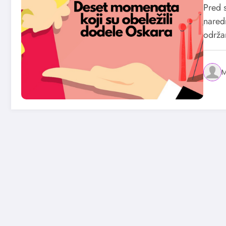
Pred 
nared
održ
M