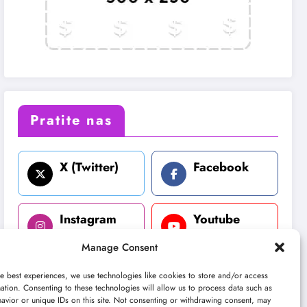
Pratite nas
X (Twitter)
Facebook
Instagram
Youtube
Manage Consent
LinkedIn
e best experiences, we use technologies like cookies to store and/or access
ation. Consenting to these technologies will allow us to process data such as
avior or unique IDs on this site. Not consenting or withdrawing consent, may