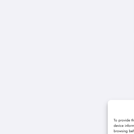
To provide th
device inform
browsing beh