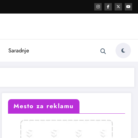
i
Saradnje
Mesto za reklamu