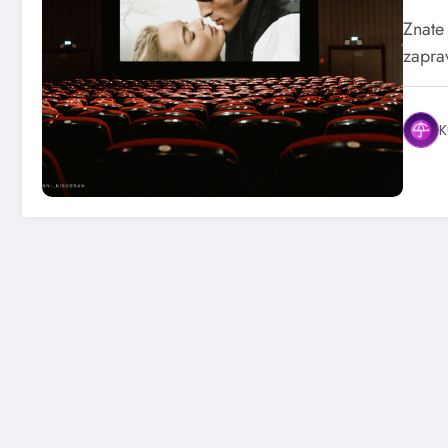
Znate
zapra
K