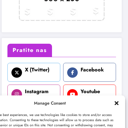
Pratite nas
X (Twitter)
Facebook
Instagram
Youtube
Manage Consent
LinkedIn
e best experiences, we use technologies like cookies to store and/or access
ation. Consenting to these technologies will allow us to process data such as
avior or unique IDs on this site. Not consenting or withdrawing consent, may