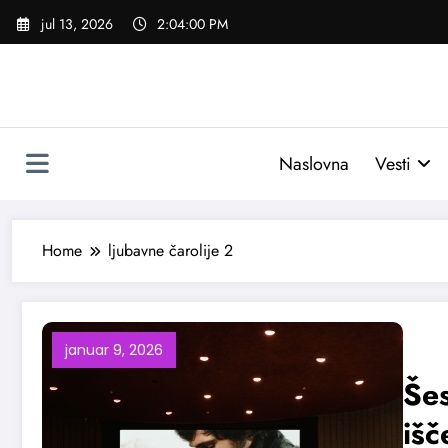
Skoči
jul 13, 2026
2:04:01 PM
na
sadržaj
Naslovna
Vesti
Home
ljubavne čarolije 2
januar 9, 2026
Šes
iš