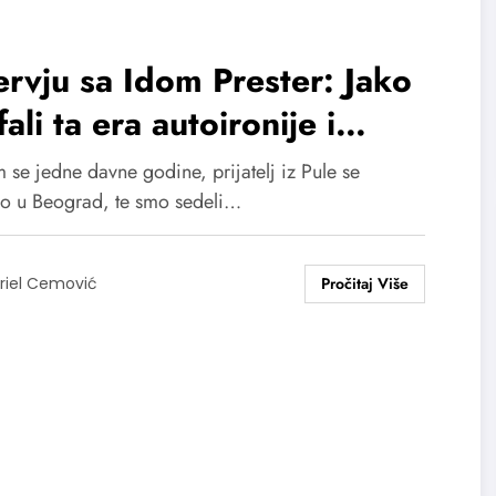
ervju sa Idom Prester: Jako
fali ta era autoironije i
mora
 se jedne davne godine, prijatelj iz Pule se
io u Beograd, te smo sedeli…
riel Cemović