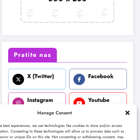
Pratite nas
X (Twitter)
Facebook
Instagram
Youtube
Manage Consent
LinkedIn
e best experiences, we use technologies like cookies to store and/or access
ation. Consenting to these technologies will allow us to process data such as
avior or unique IDs on this site. Not consenting or withdrawing consent, may