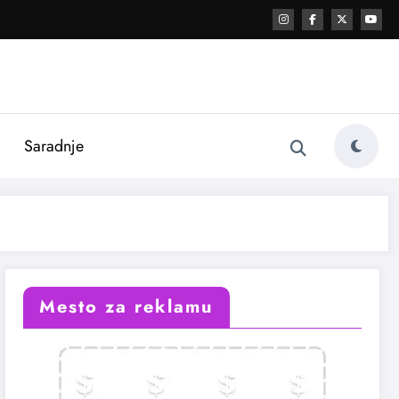
i
Saradnje
Mesto za reklamu