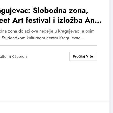
agujevac: Slobodna zona,
eet Art festival i izložba Ane
ačnik
dna zona dolazi ove nedelje u Kragujevac, a osim
u Studentskom kulturnom centru Kragujevac…
ulturni Kišobran