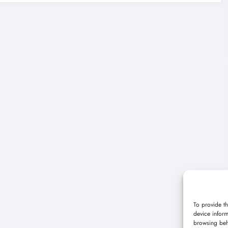
To provide th
device inform
browsing beh