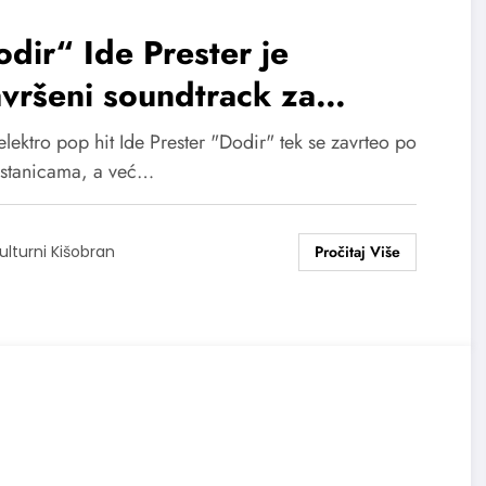
dir“ Ide Prester je
vršeni soundtrack za
jubljivanje ovog ljeta“
lektro pop hit Ide Prester "Dodir" tek se zavrteo po
IDEO)
 stanicama, a već…
ulturni Kišobran