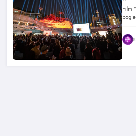
Film 
pogle
K