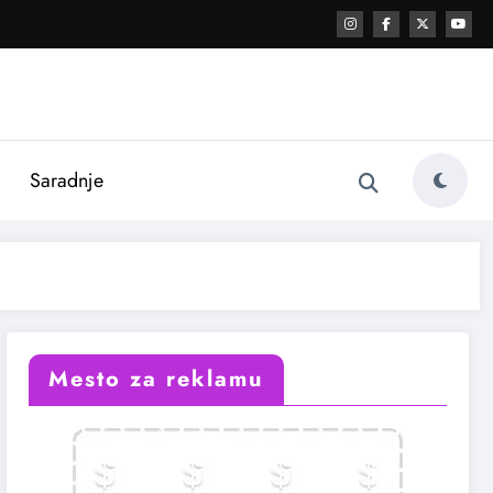
i
Saradnje
Mesto za reklamu