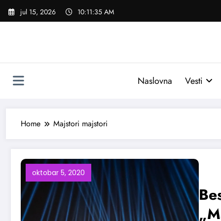
Skoči
jul 15, 2026
10:11:35 AM
na
sadržaj
Naslovna
Vesti
Home
Majstori majstori
oktobar 5, 2020
Bes
„Ma