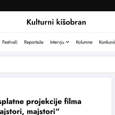
Kulturni kišobran
Festivali
Reportaže
Intervju
Kolumne
Konkurs
platne projekcije filma
jstori, majstori“