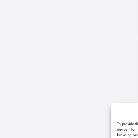
To provide th
device inform
browsing beh