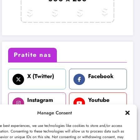
Pratite nas
X (Twitter)
Facebook
Instagram
Youtube
Manage Consent
LinkedIn
e best experiences, we use technologies like cookies to store and/or access
ation. Consenting to these technologies will allow us to process data such as
avior or unique IDs on this site. Not consenting or withdrawing consent, may