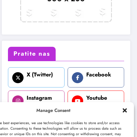
Pratite nas
X (Twitter)
Facebook
Instagram
Youtube
Manage Consent
LinkedIn
e best experiences, we use technologies like cookies to store and/or access
ation. Consenting to these technologies will allow us to process data such as
avior or unique IDs on this site. Not consenting or withdrawing consent, may