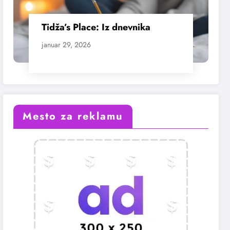
Tidža’s Place: Iz dnevnika
januar 29, 2026
Mesto za reklamu