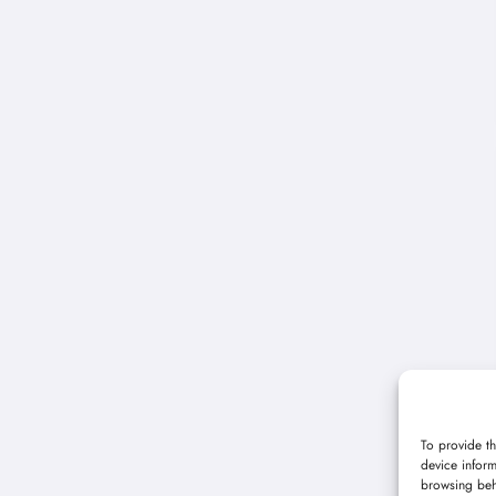
To provide th
device inform
browsing beh