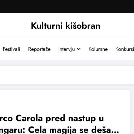
Kulturni kišobran
Festivali
Reportaže
Intervju
Kolumne
Konkurs
co Carola pred nastup u
garu: Cela magija se dešava