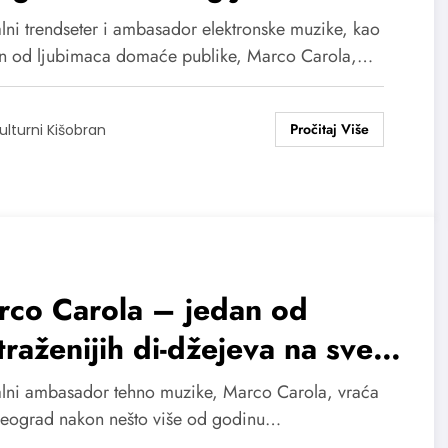
dancefloor-u, samo treba
lni trendseter i ambasador elektronske muzike, kao
ro posmatrati i pročitati šta
an od ljubimaca domaće publike, Marco Carola,…
di žele
ulturni Kišobran
rco Carola – jedan od
traženijih di-džejeva na svetu
novo u Beogradu
lni ambasador tehno muzike, Marco Carola, vraća
Beograd nakon nešto više od godinu…