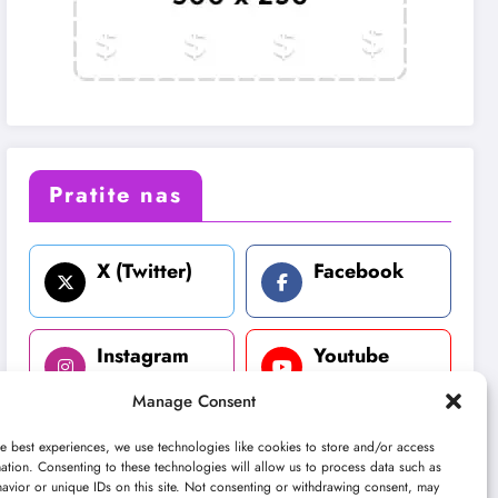
Pratite nas
X (Twitter)
Facebook
Instagram
Youtube
Manage Consent
LinkedIn
e best experiences, we use technologies like cookies to store and/or access
ation. Consenting to these technologies will allow us to process data such as
avior or unique IDs on this site. Not consenting or withdrawing consent, may