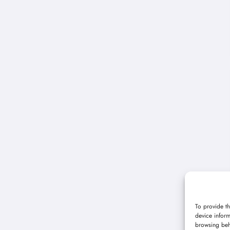
To provide th
device inform
browsing beh