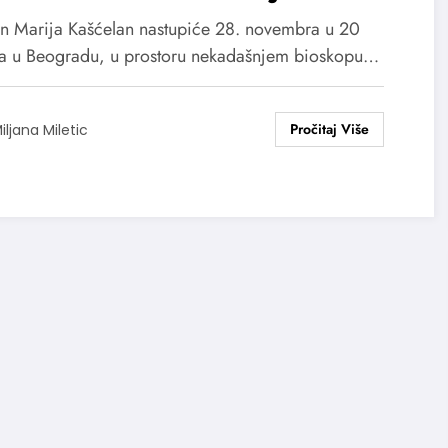
a i „Passione“
n Marija Kašćelan nastupiće 28. novembra u 20
a u Beogradu, u prostoru nekadašnjem bioskopu…
iljana Miletic