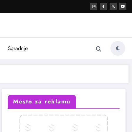
i
Saradnje
Mesto za reklamu