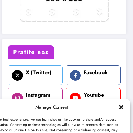
Pratite nas
X (Twitter)
Facebook
Instagram
Youtube
Manage Consent
LinkedIn
e best experiences, we use technologies like cookies to store and/or access
ation. Consenting to these technologies will allow us to process data such as
avior or unique IDs on this site. Not consenting or withdrawing consent, may