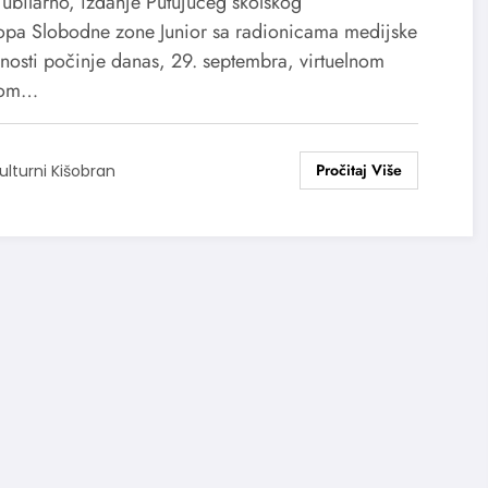
jubilarno, izdanje Putujućeg školskog
opa Slobodne zone Junior sa radionicama medijske
nosti počinje danas, 29. septembra, virtuelnom
tom…
ulturni Kišobran