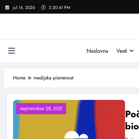
Skoči
jul 14, 2026
2:30:41 PM
na
sadržaj
Naslovna
Vesti
Home
medijska pismenost
septembar 29, 2021
Poč
bi