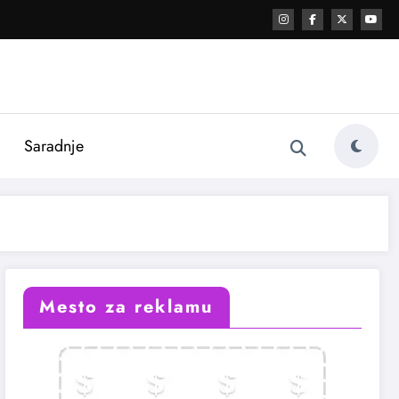
i
Saradnje
Mesto za reklamu