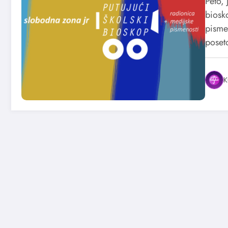
Peto, 
biosk
pisme
pose
K