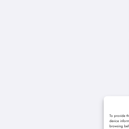
To provide th
device inform
browsing beh