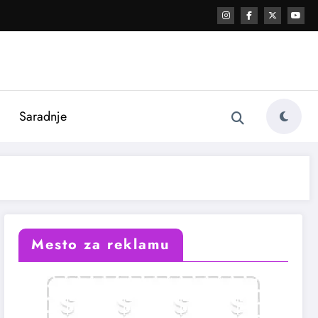
i
Saradnje
Mesto za reklamu