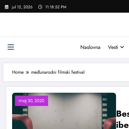
Skoči
jul 12, 2026
11:18:53 PM
na
sadržaj
Naslovna
Vesti
Home
međunarodni filmski festival
maj 30, 2020
Bes
ibe