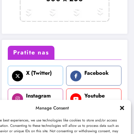
Pratite nas
X (Twitter)
Facebook
Instagram
Youtube
Manage Consent
LinkedIn
e best experiences, we use technologies like cookies to store and/or access
ation. Consenting to these technologies will allow us to process data such as
avior or unique IDs on this site. Not consenting or withdrawing consent, may