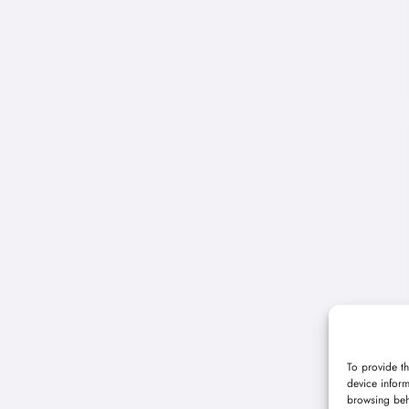
To provide th
device inform
browsing beh