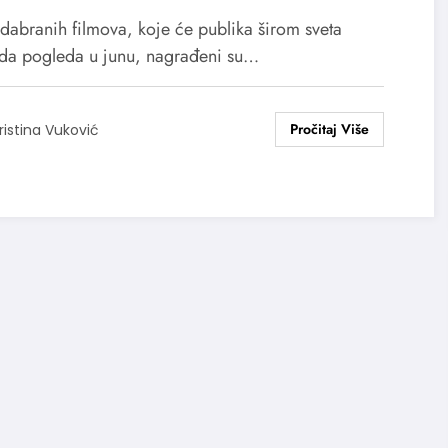
mova u junu
odabranih filmova, koje će publika širom sveta
da pogleda u junu, nagrađeni su…
ristina Vuković