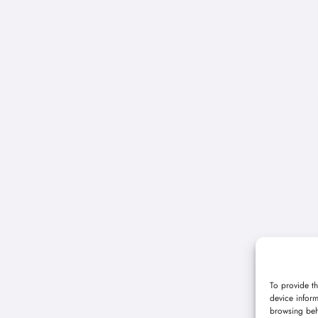
To provide th
device inform
browsing beh