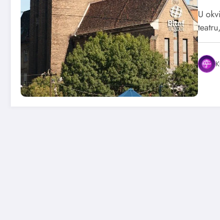
U okv
teatr
K