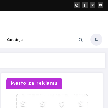
i
Saradnje
Mesto za reklamu