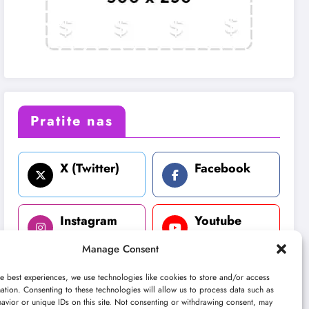
Pratite nas
X (Twitter)
Facebook
Instagram
Youtube
Manage Consent
LinkedIn
e best experiences, we use technologies like cookies to store and/or access
ation. Consenting to these technologies will allow us to process data such as
avior or unique IDs on this site. Not consenting or withdrawing consent, may