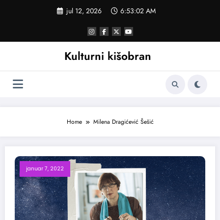
Skoči
jul 12, 2026
6:53:03 AM
na
sadržaj
Kulturni kišobran
Home
Milena Dragićević Šešić
januar 7, 2022