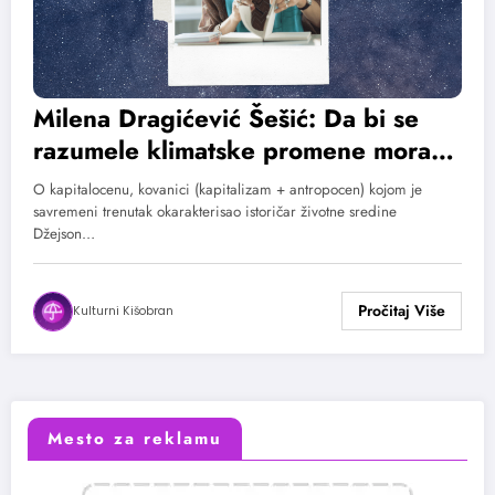
Milena Dragićević Šešić: Da bi se
razumele klimatske promene mora
se shvatiti da smo ušli u doba
O kapitalocenu, kovanici (kapitalizam + antropocen) kojom je
Kapitalocena
savremeni trenutak okarakterisao istoričar životne sredine
Džejson…
Kulturni Kišobran
Mesto za reklamu