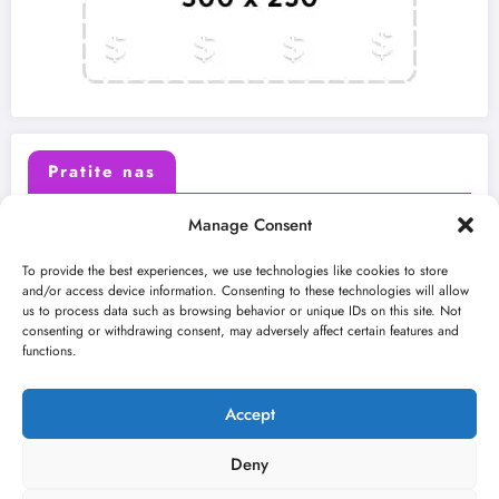
Pratite nas
Manage Consent
X (Twitter)
Facebook
To provide the best experiences, we use technologies like cookies to store
and/or access device information. Consenting to these technologies will allow
us to process data such as browsing behavior or unique IDs on this site. Not
Instagram
Youtube
consenting or withdrawing consent, may adversely affect certain features and
functions.
LinkedIn
Accept
Deny